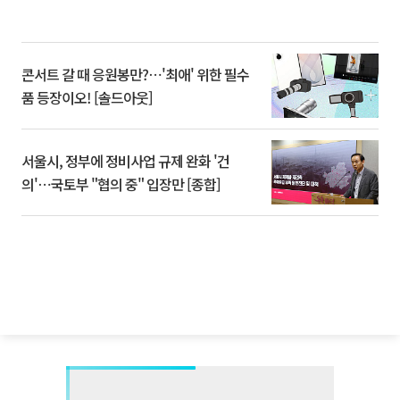
콘서트 갈 때 응원봉만?⋯'최애' 위한 필수
품 등장이오! [솔드아웃]
서울시, 정부에 정비사업 규제 완화 '건
의'⋯국토부 "협의 중" 입장만 [종합]