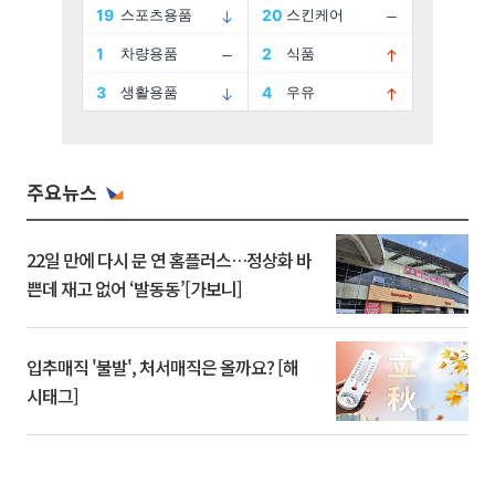
주요뉴스
22일 만에 다시 문 연 홈플러스…정상화 바
쁜데 재고 없어 ‘발동동’[가보니]
입추매직 '불발', 처서매직은 올까요? [해
시태그]