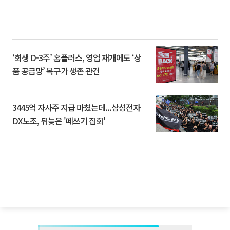
‘회생 D-3주’ 홈플러스, 영업 재개에도 ‘상
품 공급망’ 복구가 생존 관건
3445억 자사주 지급 마쳤는데...삼성전자
DX노조, 뒤늦은 '떼쓰기 집회'