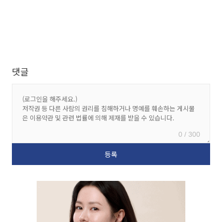
댓글
0 / 300