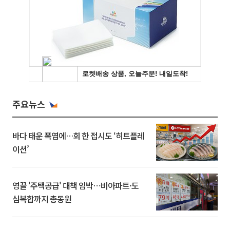
주요뉴스
바다 태운 폭염에…회 한 접시도 ‘히트플레
이션’
영끌 '주택공급' 대책 임박⋯비아파트·도
심복합까지 총동원