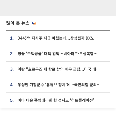
많이 본 뉴스
3445억 자사주 지급 마쳤는데...삼성전자 DX노조, 뒤늦은 '떼쓰기 집회'
1.
영끌 '주택공급' 대책 임박⋯비아파트·도심복합까지 총동원
2.
이란 “호르무즈 새 항로 합의 매우 근접...미국 배상 먼저”
3.
우성빈 기장군수 ‘유튜브 정치’에…국민의힘 군의원들 집단 반발
4.
바다 태운 폭염에…회 한 접시도 ‘히트플레이션’
5.