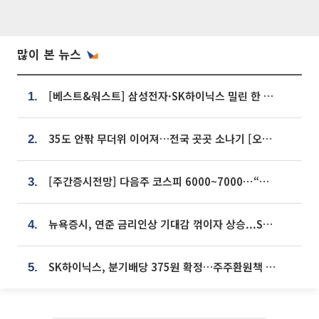
많이 본 뉴스
[베스트&워스트] 삼성전자·SK하이닉스 밀린 한 주…상상인증권은 85% 급등
1.
35도 안팎 무더위 이어져…전국 곳곳 소나기 [오늘 날씨]
2.
[주간증시전망] 다음주 코스피 6000~7000⋯“外人 수급은 정책이 변수”
3.
뉴욕증시, 연준 금리인상 기대감 꺾이자 상승...S&P500 사상 최고치 [종합]
4.
SK하이닉스, 분기배당 375원 확정…주주환원책 9월로 앞당겨 발표
5.