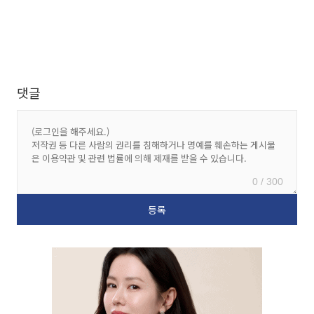
댓글
0 / 300