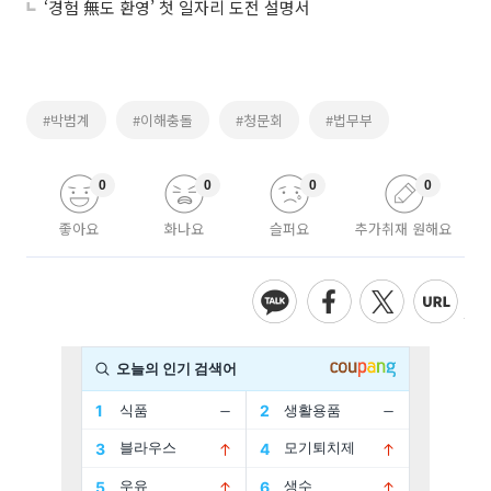
‘경험 無도 환영’ 첫 일자리 도전 설명서
#박범계
#이해충돌
#청문회
#법무부
0
0
0
0
좋아요
화나요
슬퍼요
추가취재 원해요