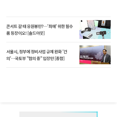
콘서트 갈 때 응원봉만?⋯'최애' 위한 필수
품 등장이오! [솔드아웃]
서울시, 정부에 정비사업 규제 완화 '건
의'⋯국토부 "협의 중" 입장만 [종합]