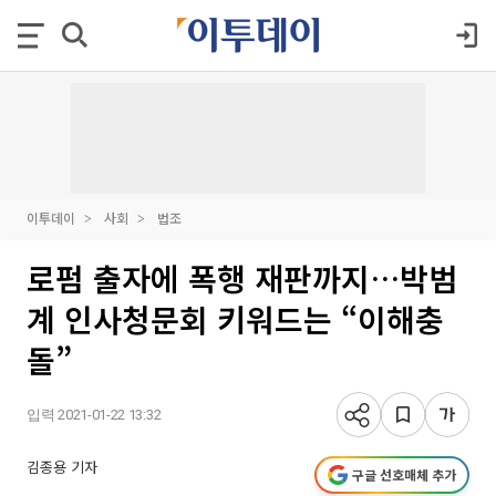
이투데이
사회
법조
로펌 출자에 폭행 재판까지…박범
계 인사청문회 키워드는 “이해충
돌”
입력 2021-01-22 13:32
김종용 기자
구글 선호매체 추가