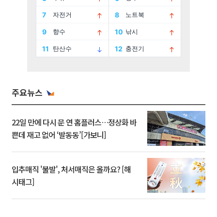
주요뉴스
22일 만에 다시 문 연 홈플러스…정상화 바
쁜데 재고 없어 ‘발동동’[가보니]
입추매직 '불발', 처서매직은 올까요? [해
시태그]