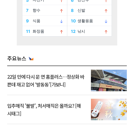
주요뉴스
22일 만에 다시 문 연 홈플러스…정상화 바
쁜데 재고 없어 ‘발동동’[가보니]
입추매직 '불발', 처서매직은 올까요? [해
시태그]