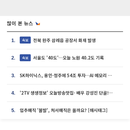
많이 본 뉴스
전북 완주 삼례읍 공장서 화재 발생
속보
1.
서울도 '40도'…오늘 노원 40.2도 기록
속보
2.
SK하이닉스, 용인·청주에 54조 투자…AI 메모리 생산기지 키운다
3.
'2TV 생생정보' 오늘방송맛집- 배우 강성진 단골! 쌀국수ㆍ푸팟퐁 커리 맛집 '블○○○'
4.
입추매직 '불발', 처서매직은 올까요? [해시태그]
5.