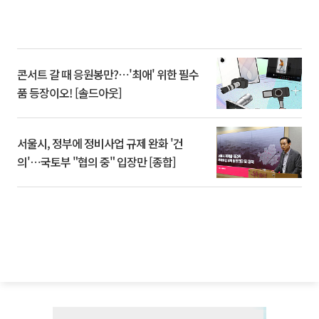
콘서트 갈 때 응원봉만?⋯'최애' 위한 필수
품 등장이오! [솔드아웃]
서울시, 정부에 정비사업 규제 완화 '건
의'⋯국토부 "협의 중" 입장만 [종합]