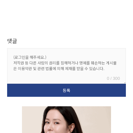
댓글
0 / 300