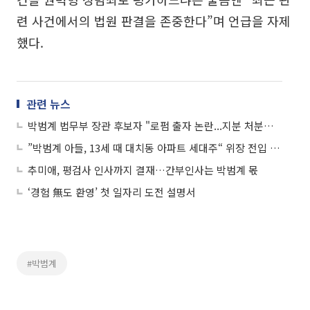
련 사건에서의 법원 판결을 존중한다”며 언급을 자제
했다.
관련 뉴스
박범계 법무부 장관 후보자 "로펌 출자 논란...지분 처분하고 탈퇴"
”박범계 아들, 13세 때 대치동 아파트 세대주“ 위장 전입 의혹
추미애, 평검사 인사까지 결재…간부인사는 박범계 몫
‘경험 無도 환영’ 첫 일자리 도전 설명서
#박범계