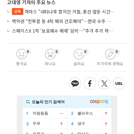
고대영 기자의 주요 뉴스
하마스 “네타냐후 합의안 거절, 총선 앞둔 시간 끌기”
단독
백악관 “전투함 등 4척 해외 건조해야”⋯한국 수주 기대
스페이스X 1차 '보호예수 해제' 임박⋯“주가 추가 하락 가능성”
0
0
0
0
좋아요
화나요
슬퍼요
추가취재 원해요