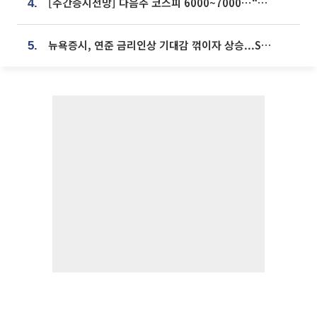
[주간증시전망] 다음주 코스피 6000~7000⋯“外人 수급은 정책이 변수”
4.
뉴욕증시, 연준 금리인상 기대감 꺾이자 상승...S&P500 사상 최고치 [종합]
5.