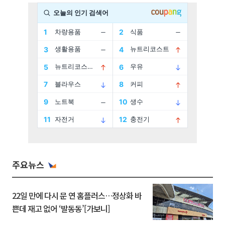
주요뉴스
22일 만에 다시 문 연 홈플러스…정상화 바
쁜데 재고 없어 ‘발동동’[가보니]