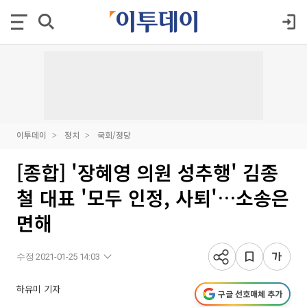
이투데이
정치
국회/정당
[종합] '장혜영 의원 성추행' 김종
철 대표 '모두 인정, 사퇴'…소송은
면해
수정 2021-01-25 14:03
하유미 기자
구글 선호매체 추가