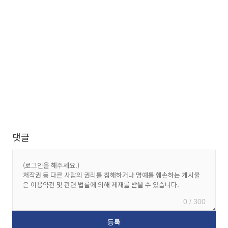
댓글
0 / 300