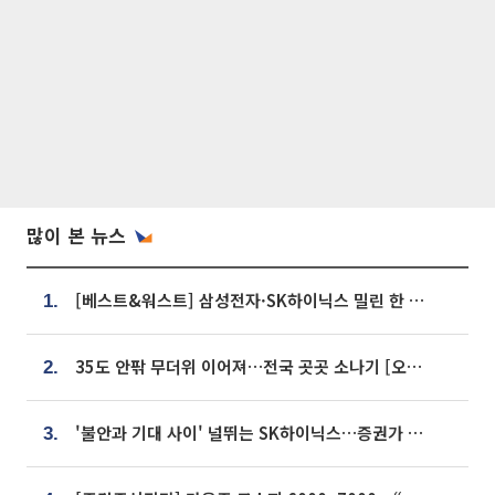
많이 본 뉴스
[베스트&워스트] 삼성전자·SK하이닉스 밀린 한 주…상상인증권은 85% 급등
1.
35도 안팎 무더위 이어져…전국 곳곳 소나기 [오늘 날씨]
2.
'불안과 기대 사이' 널뛰는 SK하이닉스…증권가 "HBM4·LTA 기반 펀터멘털 견고"
3.