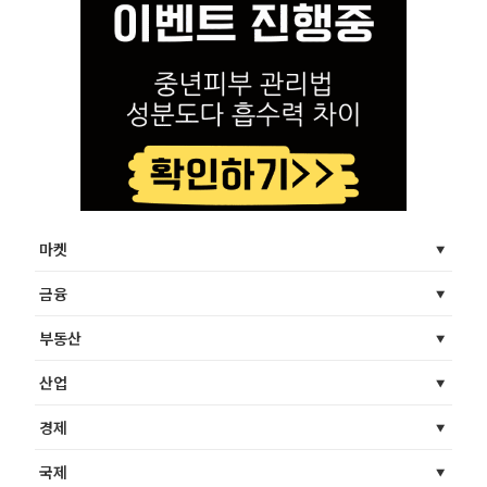
마켓
금융
부동산
산업
경제
국제