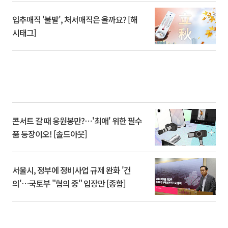
입추매직 '불발', 처서매직은 올까요? [해
시태그]
콘서트 갈 때 응원봉만?⋯'최애' 위한 필수
품 등장이오! [솔드아웃]
서울시, 정부에 정비사업 규제 완화 '건
의'⋯국토부 "협의 중" 입장만 [종합]