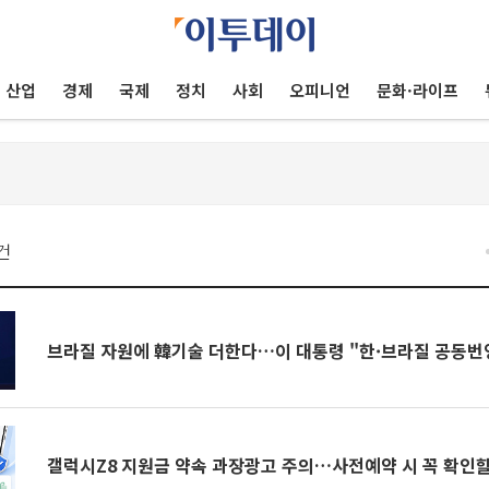
산업
경제
국제
정치
사회
오피니언
문화·라이프
건
브라질 자원에 韓기술 더한다…이 대통령 "한·브라질 공동번영
갤럭시Z8 지원금 약속 과장광고 주의…사전예약 시 꼭 확인할