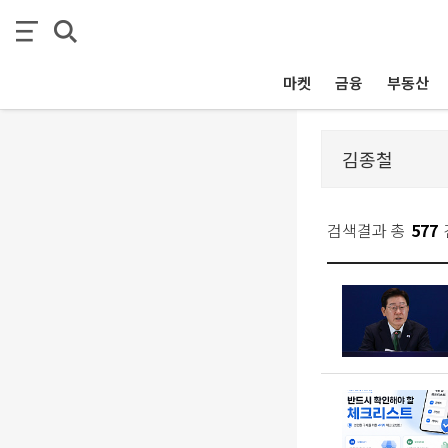
마켓
금융
부동산
검색결과 총
577