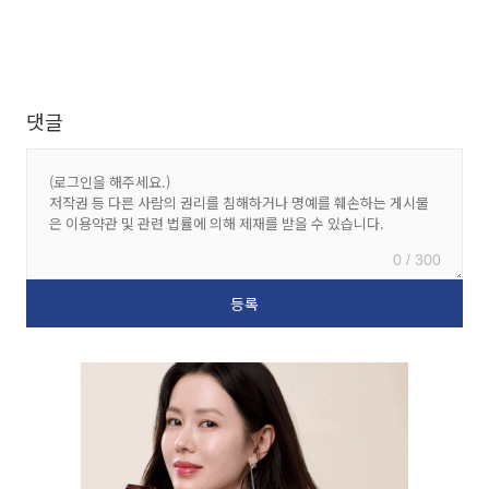
댓글
0 / 300