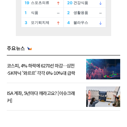
주요뉴스
코스피, 4% 하락에 6270선 마감…삼전
·SK하닉 '와르르' 각각 6%·10%대 급락
ISA 계좌, 5년마다 깨라고요? [이슈크래
커]