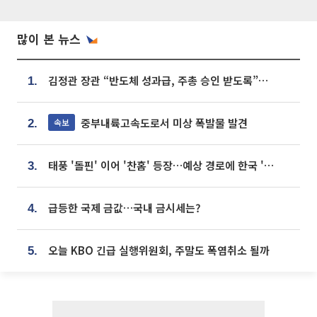
많이 본 뉴스
김정관 장관 “반도체 성과급, 주총 승인 받도록”…상법·자본시장법 개정 시사
1.
중부내륙고속도로서 미상 폭발물 발견
속보
2.
태풍 '돌핀' 이어 '찬홈' 등장…예상 경로에 한국 '한숨'
3.
급등한 국제 금값…국내 금시세는?
4.
오늘 KBO 긴급 실행위원회, 주말도 폭염취소 될까
5.