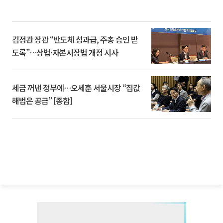
김정관 장관 “반도체 성과급, 주총 승인 받
도록”…상법·자본시장법 개정 시사
세금 꺼낸 정부에…오세훈 서울시장 “집값
해법은 공급” [종합]