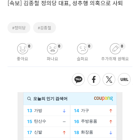
[속보] 김종철 정의당 대표, 성추행 의혹으로 사퇴
#정의당
#김종철
0
0
0
0
좋아요
화나요
슬퍼요
추가취재 원해요