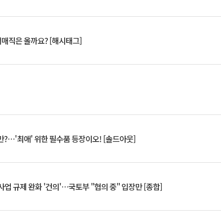
서매직은 올까요? [해시태그]
?⋯'최애' 위한 필수품 등장이오! [솔드아웃]
업 규제 완화 '건의'⋯국토부 "협의 중" 입장만 [종합]