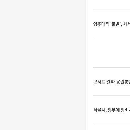
입추매직 '불발', 처
콘서트 갈 때 응원봉만
서울시, 정부에 정비사