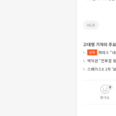
#도쿄
고대영 기자의 주요
하마스 “네
단독
백악관 “전투함 
스페이스X 1차 '
0
좋아요