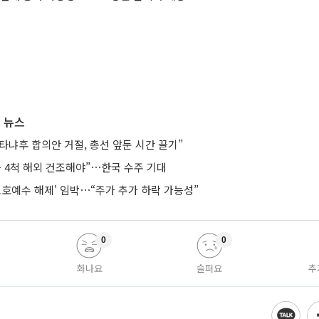
 뉴스
타냐후 합의안 거절, 총선 앞둔 시간 끌기”
등 4척 해외 건조해야”⋯한국 수주 기대
보호예수 해제' 임박⋯“주가 추가 하락 가능성”
0
0
화나요
슬퍼요
추