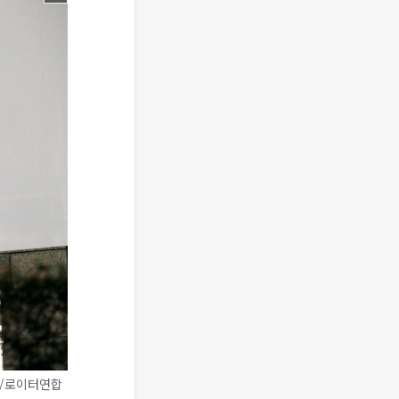
쿄/로이터연합