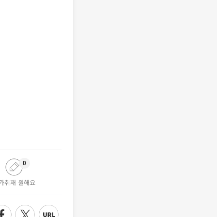
0
가취재 원해요