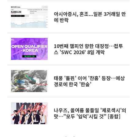
아시아증시, 혼조...일본 3거래일 만
에 반락
10번째 챔피언 향한 대장정⋯컴투
스 'SWC 2026' 8일 개막
태풍 '돌핀' 이어 '찬홈' 등장…예상
경로에 한국 '한숨'
나우즈, 올여름 물들일 '제로섹시'의
맛⋯"모두 '입덕'시킬 것" [종합]