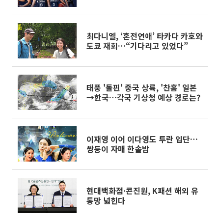
최다니엘, ‘혼전연애’ 타카다 카호와
도쿄 재회…“기다리고 있었다”
태풍 '돌핀' 중국 상륙, '찬홈' 일본
→한국…각국 기상청 예상 경로는?
이재영 이어 이다영도 투란 입단…
쌍둥이 자매 한솥밥
현대백화점·콘진원, K패션 해외 유
통망 넓힌다