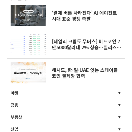
‘결제 버튼 사라진다’ AI 에이전트
시대 표준 경쟁 촉발
[데일리 크립토 무버스] 비트코인 7
만5000달러대 2% 상승…칠리즈
15% 올라
해시드, 한·일·UAE 잇는 스테이블
코인 결제망 협력
마켓
금융
부동산
산업