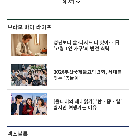
더보기
브라보 마이 라이프
청년보다 술·디저트 더 찾아… 日
'고령 1인 가구'의 반전 식탁
2026부산국제불교박람회, 세대를
잇는 ‘공놀이’
[윤나래의 세대읽기] ‘한ㆍ중ㆍ일’
싫지만 여행가는 이유
넥스블록