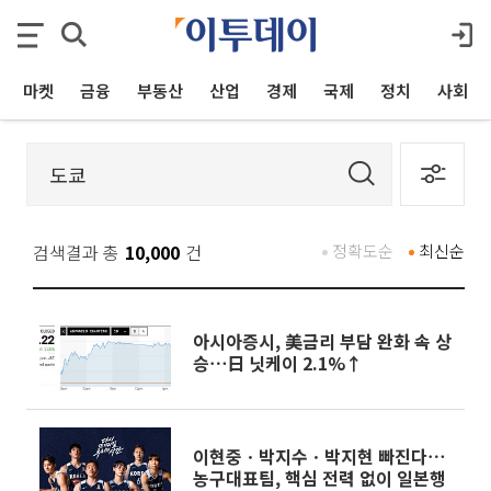
마켓
금융
부동산
산업
경제
국제
정치
사회
검색결과 총
10,000
건
정확도순
최신순
아시아증시, 美금리 부담 완화 속 상
승⋯日 닛케이 2.1%↑
이현중ㆍ박지수ㆍ박지현 빠진다⋯
농구대표팀, 핵심 전력 없이 일본행