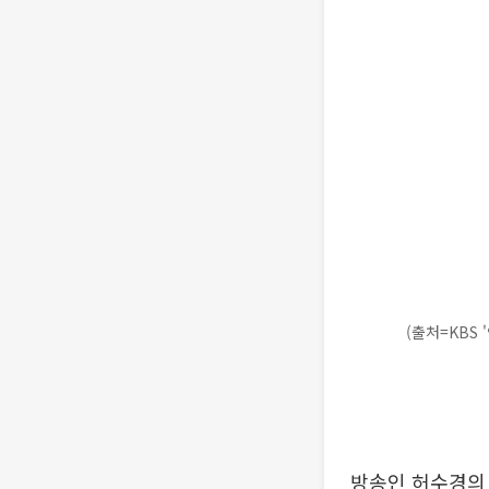
(출처=KBS 
방송인 허수경의