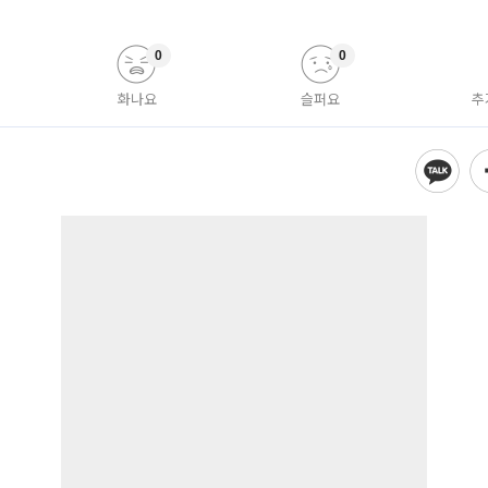
0
0
화나요
슬퍼요
추