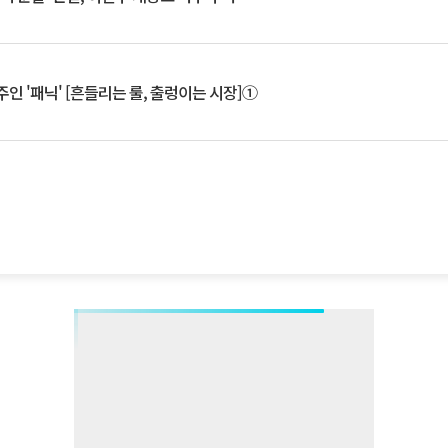
인 '패닉' [흔들리는 룰, 출렁이는 시장]①