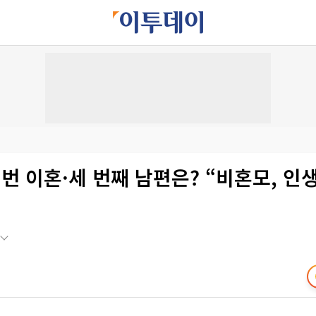
 번 이혼·세 번째 남편은? “비혼모, 인