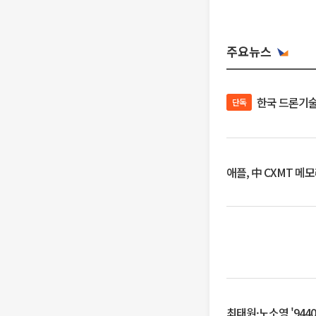
주요뉴스
한국 드론기술
단독
애플, 中 CXMT 메
최태원·노소영 '944