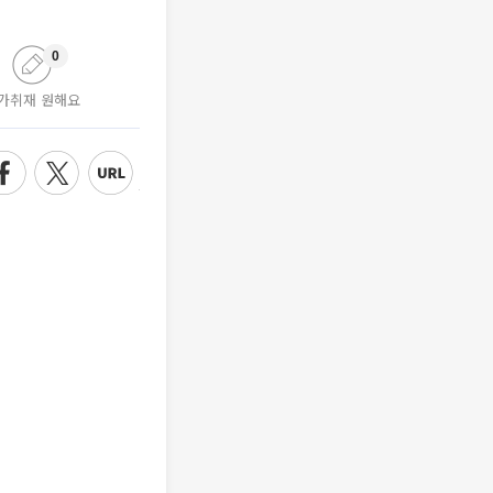
0
가취재 원해요