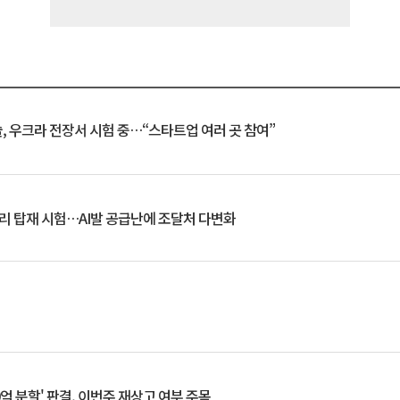
, 우크라 전장서 시험 중…“스타트업 여러 곳 참여”
모리 탑재 시험…AI발 공급난에 조달처 다변화
0억 분할' 판결, 이번주 재상고 여부 주목