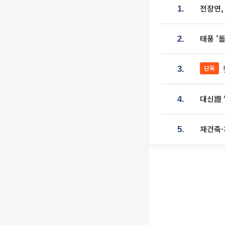
전장연,
1.
태풍 '
2.
단독
3.
대신證 
4.
재건축·
5.