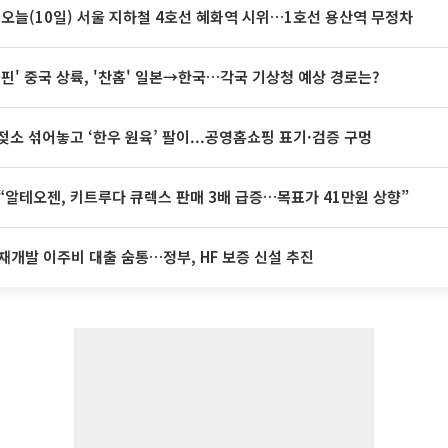
 오늘(10일) 서울 지하철 4호선 혜화역 시위…1호선 용산역 무정차
돌핀' 중국 상륙, '찬홈' 일본→한국…각국 기상청 예상 경로는?
젖소 섞어놓고 ‘한우 원육’ 팔이...공영홈쇼핑 표기·검증 구멍
“알테오젠, 키트루다 큐렉스 판매 3배 급증…목표가 41만원 상향”
재개발 이주비 대출 숨통…정부, HF 보증 신설 추진