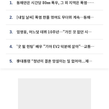
동해안은 시간당 80㎜ 폭우, 그 외 지역은 폭염…‘극과 극 날씨’
1.
[내일 날씨] 폭염 한풀 꺾여도 무더위 계속⋯동해안 이틀 연속 비
2.
임영웅, 어느덧 데뷔 10주년⋯"가진 것 없던 시절, 내 앞엔 20명의 팬뿐"
3.
'굿 윌 헌팅' 배우 "기아 EV2 덕분에 살아"…교통사고 후 안전성 극찬
4.
李대통령 “청년이 결혼 망설이는 일 없어야...제도상 불이익 조사”
5.