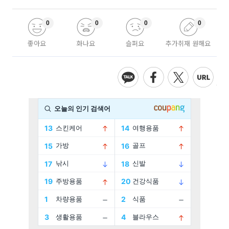
0
0
0
0
좋아요
화나요
슬퍼요
추가취재 원해요