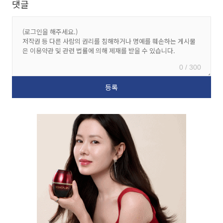
댓글
0 / 300