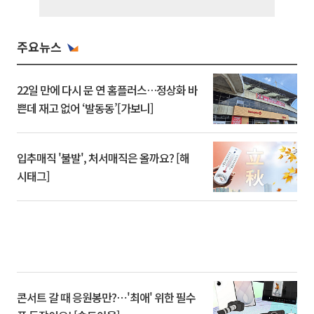
주요뉴스
22일 만에 다시 문 연 홈플러스…정상화 바
쁜데 재고 없어 ‘발동동’[가보니]
입추매직 '불발', 처서매직은 올까요? [해
시태그]
콘서트 갈 때 응원봉만?⋯'최애' 위한 필수