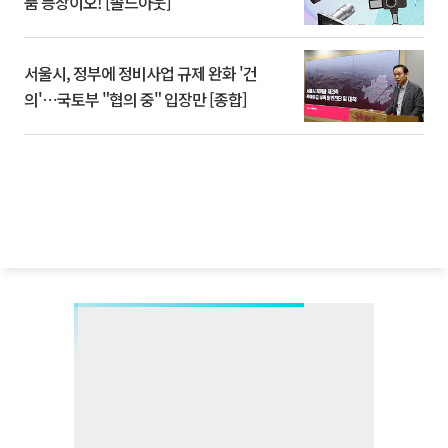
품 등장이오! [솔드아웃]
서울시, 정부에 정비사업 규제 완화 '건
의'⋯국토부 "협의 중" 입장만 [종합]