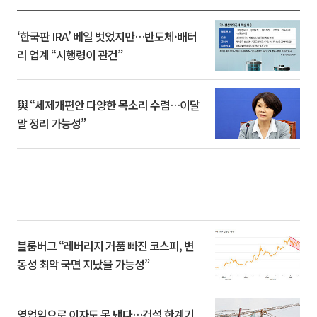
‘한국판 IRA’ 베일 벗었지만…반도체·배터
리 업계 “시행령이 관건”
與 “세제개편안 다양한 목소리 수렴…이달
말 정리 가능성”
블룸버그 “레버리지 거품 빠진 코스피, 변
동성 최악 국면 지났을 가능성”
영업익으로 이자도 못 낸다…건설 한계기