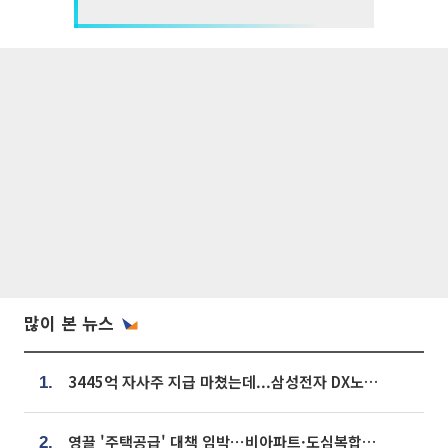
많이 본 뉴스
3445억 자사주 지급 마쳤는데...삼성전자 DX노조, 뒤늦은 '떼쓰기 집회'
1.
영끌 '주택공급' 대책 임박⋯비아파트·도심복합까지 총동원
2.