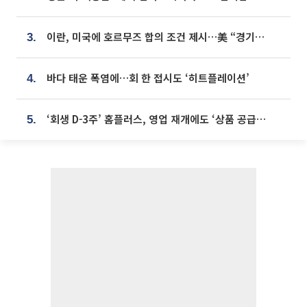
이란, 미국에 호르무즈 합의 조건 제시…美 “경기 아직 안 끝나” [종합]
3.
바다 태운 폭염에…회 한 접시도 ‘히트플레이션’
4.
‘회생 D-3주’ 홈플러스, 영업 재개에도 ‘상품 공급망’ 복구가 생존 관건
5.