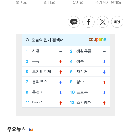
좋아요
화나요
슬퍼요
추가취재 원해요
주요뉴스