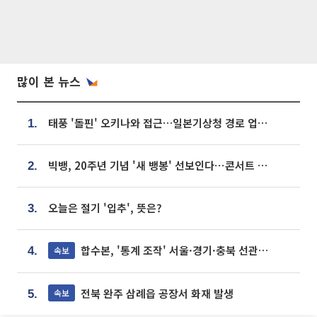
많이 본 뉴스
태풍 '돌핀' 오키나와 접근…일본기상청 경로 업데이트
1.
빅뱅, 20주년 기념 '새 뱅봉' 선보인다⋯콘서트 앞두고 팝업 개최
2.
오늘은 절기 '입추', 뜻은?
3.
합수본, '통계 조작' 서울·경기·충북 선관위 등 추가 압수수색
속보
4.
전북 완주 삼례읍 공장서 화재 발생
속보
5.