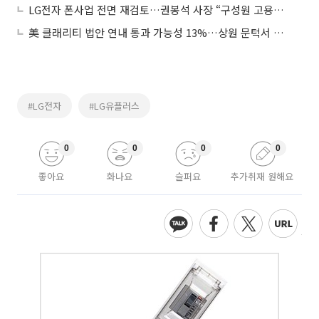
LG전자 폰사업 전면 재검토…권봉석 사장 “구성원 고용은 유지”
美 클래리티 법안 연내 통과 가능성 13%…상원 문턱서 제동
#LG전자
#LG유플러스
0
0
0
0
좋아요
화나요
슬퍼요
추가취재 원해요