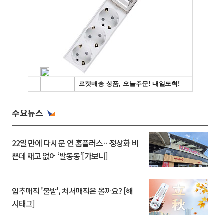
주요뉴스
22일 만에 다시 문 연 홈플러스…정상화 바
쁜데 재고 없어 ‘발동동’[가보니]
입추매직 '불발', 처서매직은 올까요? [해
시태그]