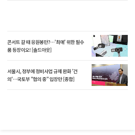
콘서트 갈 때 응원봉만?⋯'최애' 위한 필수
품 등장이오! [솔드아웃]
서울시, 정부에 정비사업 규제 완화 '건
의'⋯국토부 "협의 중" 입장만 [종합]