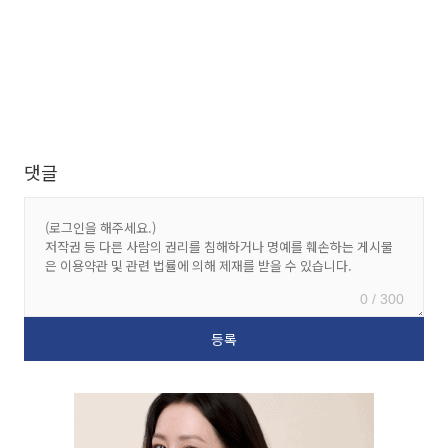
댓글
0 / 300