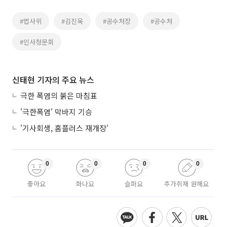
#법사위
#김진욱
#공수처장
#공수처
#인사청문회
신태현 기자의 주요 뉴스
극한 폭염의 붉은 마침표
'극한폭염' 막바지 기승
'기사회생, 홈플러스 재개장'
0
0
0
0
좋아요
화나요
슬퍼요
추가취재 원해요