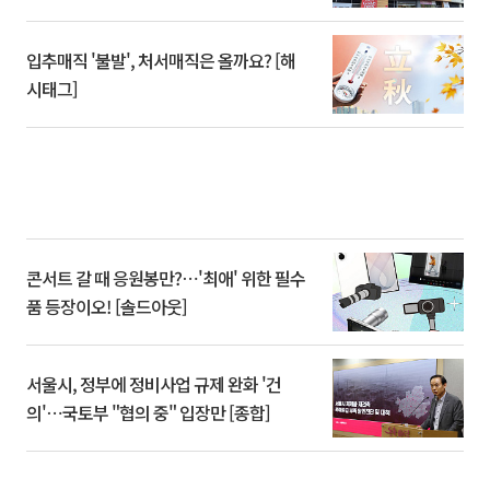
입추매직 '불발', 처서매직은 올까요? [해
시태그]
콘서트 갈 때 응원봉만?⋯'최애' 위한 필수
품 등장이오! [솔드아웃]
서울시, 정부에 정비사업 규제 완화 '건
의'⋯국토부 "협의 중" 입장만 [종합]