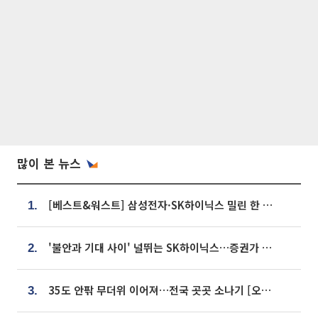
많이 본 뉴스
[베스트&워스트] 삼성전자·SK하이닉스 밀린 한 주…상상인증권은 85% 급등
1.
'불안과 기대 사이' 널뛰는 SK하이닉스…증권가 "HBM4·LTA 기반 펀터멘털 견고"
2.
35도 안팎 무더위 이어져…전국 곳곳 소나기 [오늘 날씨]
3.