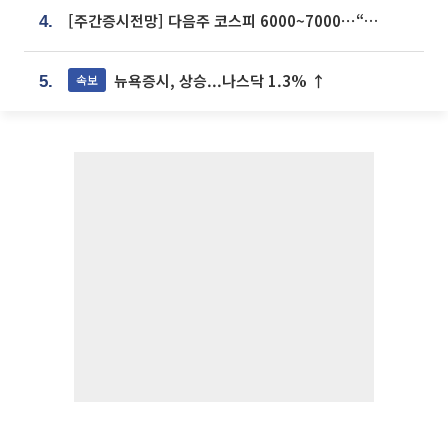
[주간증시전망] 다음주 코스피 6000~7000⋯“外人 수급은 정책이 변수”
4.
뉴욕증시, 상승...나스닥 1.3% ↑
속보
5.