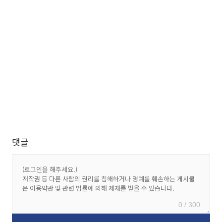
댓글
0 / 300