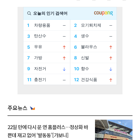
주요뉴스
22일 만에 다시 문 연 홈플러스…정상화 바
쁜데 재고 없어 ‘발동동’[가보니]