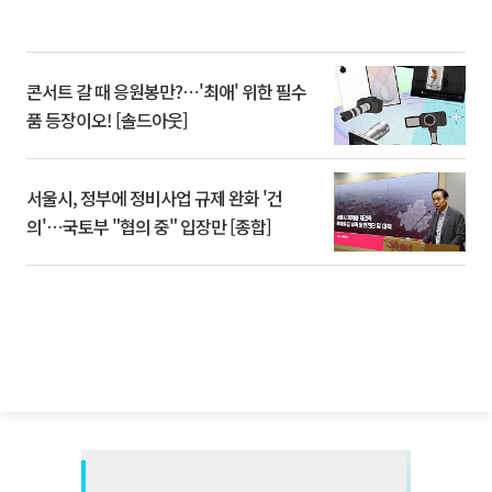
콘서트 갈 때 응원봉만?⋯'최애' 위한 필수
품 등장이오! [솔드아웃]
서울시, 정부에 정비사업 규제 완화 '건
의'⋯국토부 "협의 중" 입장만 [종합]