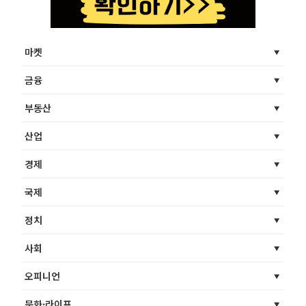
마켓
금융
부동산
산업
경제
국제
정치
사회
오피니언
문화·라이프