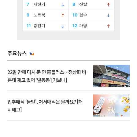
주요뉴스
22일 만에 다시 문 연 홈플러스…정상화 바
쁜데 재고 없어 ‘발동동’[가보니]
입추매직 '불발', 처서매직은 올까요? [해
시태그]