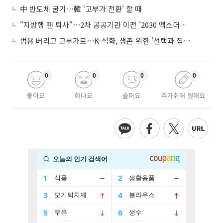
中 반도체 굴기⋯韓 ‘고부가 전환’ 할 때
"지방행 땐 퇴사"⋯2차 공공기관 이전 '2030 엑소더스' 뇌관
범용 버리고 고부가로⋯K-석화, 생존 위한 '선택과 집중'
0
0
0
0
좋아요
화나요
슬퍼요
추가취재 원해요