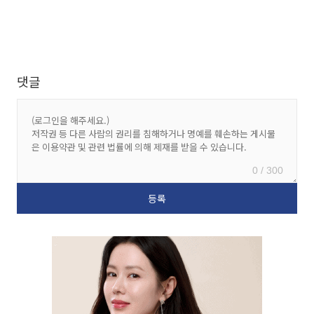
댓글
0 / 300