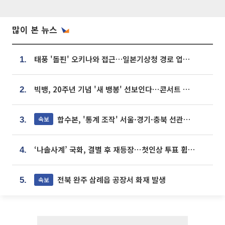
많이 본 뉴스
태풍 '돌핀' 오키나와 접근…일본기상청 경로 업데이트
1.
빅뱅, 20주년 기념 '새 뱅봉' 선보인다⋯콘서트 앞두고 팝업 개최
2.
합수본, '통계 조작' 서울·경기·충북 선관위 등 추가 압수수색
속보
3.
‘나솔사계’ 국화, 결별 후 재등장⋯첫인상 투표 휩쓸고 ‘인기녀’ 등극
4.
전북 완주 삼례읍 공장서 화재 발생
속보
5.