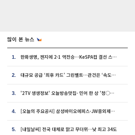
많이 본 뉴스
한화생명, 젠지에 2-1 역전승⋯KeSPA컵 결선 스테이지 2 직행
1.
대규모 공급 ‘최후 카드’ 그린벨트⋯관건은 ‘속도’ [주택공급 승부수의 조건]
2.
'2TV 생생정보' 오늘방송맛집- 민어 한 상 '청○○○' vs 전복 한 상 '명○'
3.
[오늘의 주요공시] 삼성바이오에피스·JW중외제약·한미반도체·SK바이오사이언스 등
4.
[내일날씨] 전국 대체로 맑고 무더위…낮 최고 34도
5.