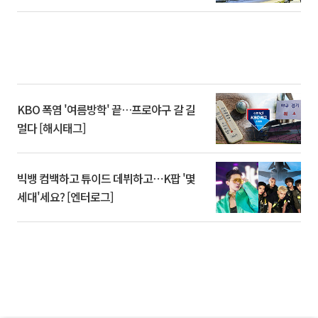
KBO 폭염 '여름방학' 끝…프로야구 갈 길
멀다 [해시태그]
빅뱅 컴백하고 튜이드 데뷔하고⋯K팝 '몇
세대'세요? [엔터로그]