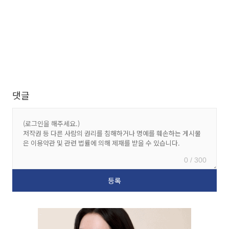
댓글
0 / 300