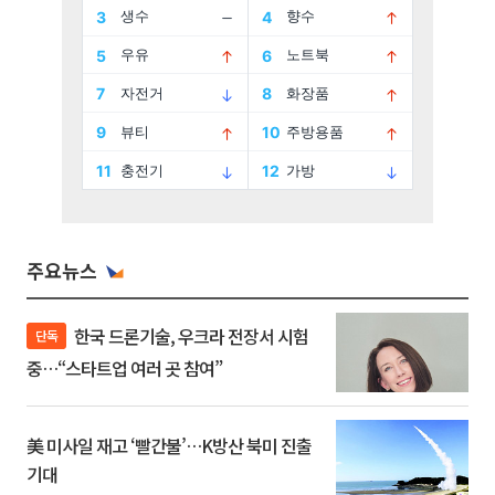
주요뉴스
한국 드론기술, 우크라 전장서 시험
단독
중…“스타트업 여러 곳 참여”
美 미사일 재고 ‘빨간불’…K방산 북미 진출
기대