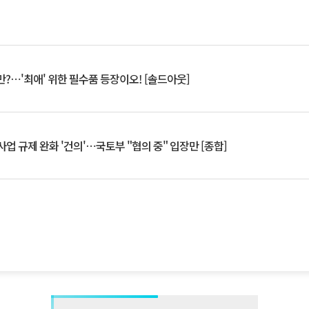
?⋯'최애' 위한 필수품 등장이오! [솔드아웃]
업 규제 완화 '건의'⋯국토부 "협의 중" 입장만 [종합]