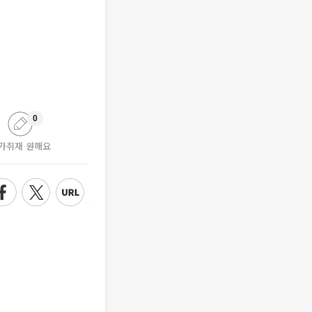
0
가취재 원해요