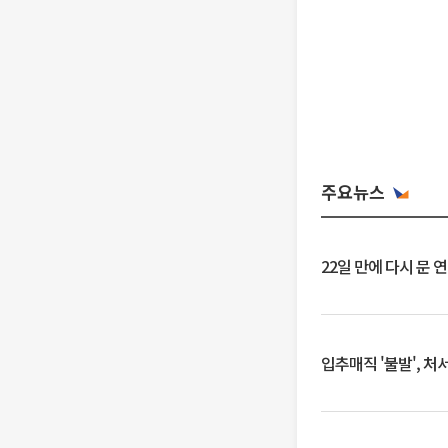
주요뉴스
22일 만에 다시 문 
입추매직 '불발', 처