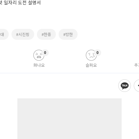
 첫 일자리 도전 설명서
와대
#시진핑
#한중
#방한
0
0
화나요
슬퍼요
추