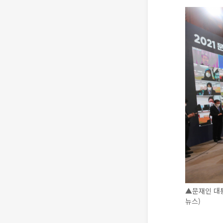
▲문재인 대통
뉴스)