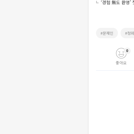
‘경험 無도 환영’
#문재인
#청
0
좋아요