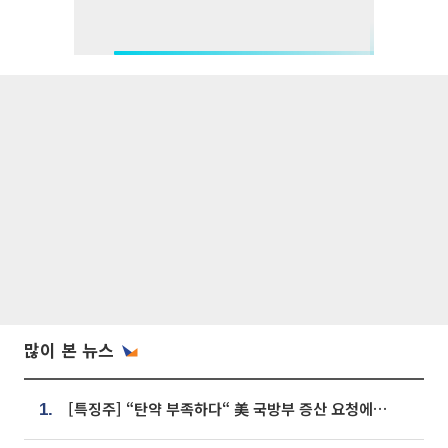
많이 본 뉴스
[특징주] “탄약 부족하다“ 美 국방부 증산 요청에⋯국내 방산주 급등세
1.