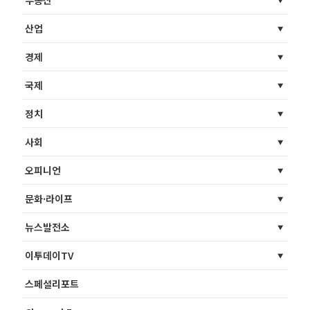
부동산
산업
경제
국제
정치
사회
오피니언
문화·라이프
뉴스발전소
이투데이TV
스페셜리포트