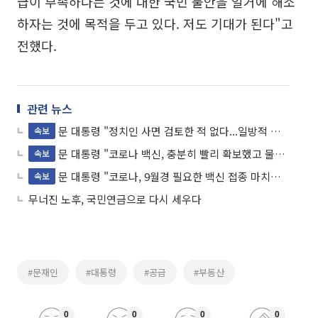
급이 부족하다는 것에 대한 국민 불안을 일거에 해소
하자는 것에 목적을 두고 있다. 저도 기대가 된다"고
전했다.
관련 뉴스
문 대통령 "정치인 사면 검토한 적 없다...일방적 사면권 행사 어렵다"
속보
문 대통령 "코로나 백신, 충분히 빨리 확보했고 물량도 충분"
속보
문 대통령 "코로나, 9월경 필요한 백신 접종 마치고 11월 경 완전한 집단면역 형성"
속보
무너진 노후, 국민연금으로 다시 세우다
#문재인
#대통령
#공급
#부동산
0
0
0
0