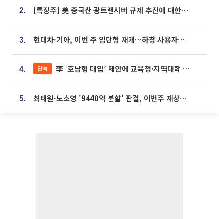
[특징주] 美 중국산 광트랜시버 규제 추진에 대한광통신 등 광통신株 강세
2.
현대차·기아, 이번 주 임단협 재개…하청 사용자성 재심도 ‘변수’
3.
李 ‘호남형 대입’ 제안에 교육청·지역대학 서·논술형 입시 연계 '착수'
단독
4.
최태원·노소영 '9440억 분할' 판결, 이번주 재상고 여부 주목
5.