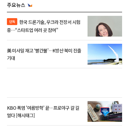
주요뉴스
한국 드론기술, 우크라 전장서 시험
단독
중…“스타트업 여러 곳 참여”
美 미사일 재고 ‘빨간불’…K방산 북미 진출
기대
KBO 폭염 '여름방학' 끝…프로야구 갈 길
멀다 [해시태그]