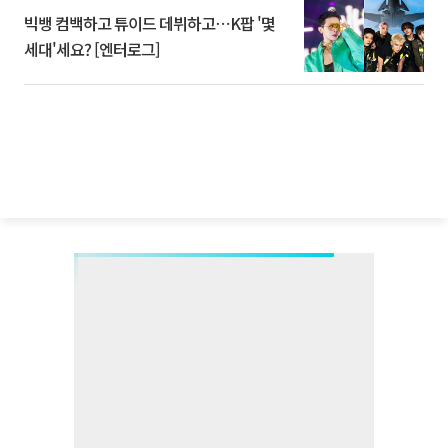
빅뱅 컴백하고 튜이드 데뷔하고⋯K팝 '몇
세대'세요? [엔터로그]