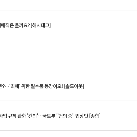
서매직은 올까요? [해시태그]
?⋯'최애' 위한 필수품 등장이오! [솔드아웃]
업 규제 완화 '건의'⋯국토부 "협의 중" 입장만 [종합]