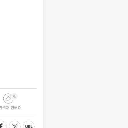
0
가취재 원해요