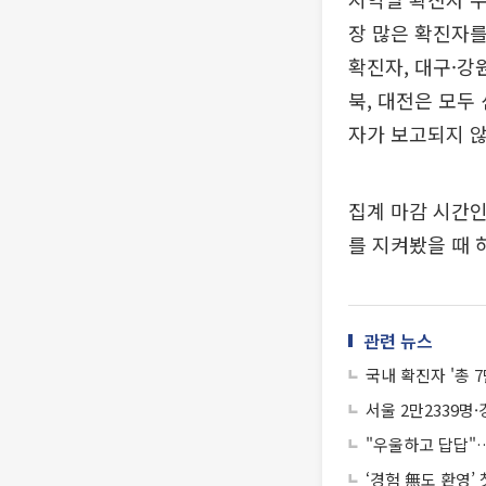
장 많은 확진자를 
확진자, 대구·강
북, 대전은 모두
자가 보고되지 않
집계 마감 시간인
를 지켜봤을 때 
관련 뉴스
국내 확진자 '총 7
서울 2만2339명·
"우울하고 답답"…
‘경험 無도 환영’