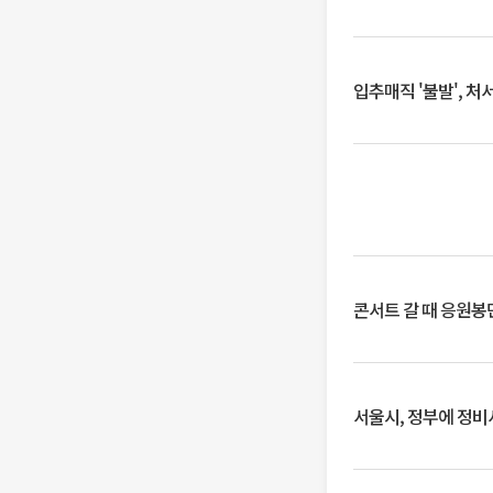
입추매직 '불발', 처
콘서트 갈 때 응원봉만
서울시, 정부에 정비사