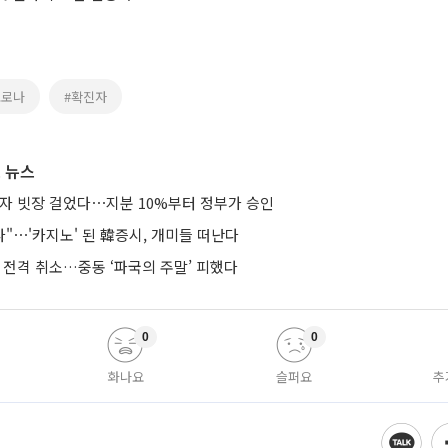
코로나
#확진자
 뉴스
투자 빗장 걸었다⋯지분 10%부터 정부가 승인
다"⋯'카지노' 된 韓증시, 개미들 떠난다
 전격 취소…중동 ‘파국의 주말’ 피했다
0
0
화나요
슬퍼요
추