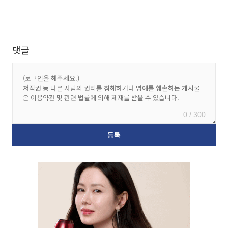
댓글
0 / 300