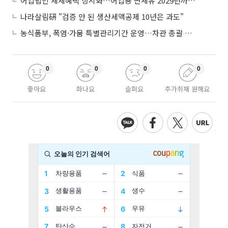
어업법인 세제혜택 상시화…어업용 면세유 2029년까지 연장
나라살림硏 "검증 안 된 생산세액공제 10년은 과도"
농식품부, 폭염·가뭄 특별관리기간 운영…차관 총괄 대응체계 격상
0
0
0
0
좋아요
화나요
슬퍼요
추가취재 원해요