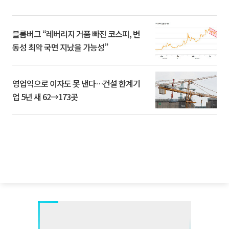
블룸버그 “레버리지 거품 빠진 코스피, 변
동성 최악 국면 지났을 가능성”
영업익으로 이자도 못 낸다…건설 한계기
업 5년 새 62→173곳