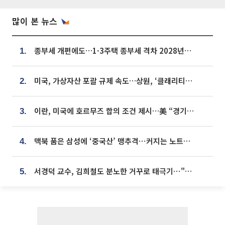
많이 본 뉴스
종부세 개편에도…1·3주택 종부세 격차 2028년부터 확대
1.
미국, 가상자산 포괄 규제 속도…상원, ‘클래리티법’ 9월 절차투표 추진
2.
이란, 미국에 호르무즈 합의 조건 제시…美 “경기 아직 안 끝나” [종합]
3.
맥북 품은 삼성에 ‘중국산’ 맹추격⋯커지는 노트북 OLED 시장
4.
서경덕 교수, 김희철도 분노한 거꾸로 태극기⋯"엉터리는 아냐, 아쉬울 뿐"
5.