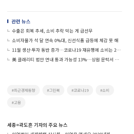
관련 뉴스
수출은 회복 추세, 소비 추락 막는 게 급선무
소비자물가 석 달 연속 0%대, 신선식품 급등에 체감 못 해
11월 생산·투자 동반 증가…코로나19 재유행에 소비는 2개월째 감소
美 클래리티 법안 연내 통과 가능성 13%…상원 문턱서 제동
#최근경제동향
#그린북
#코로나19
#소비
#고용
세종=곽도흔 기자의 주요 뉴스