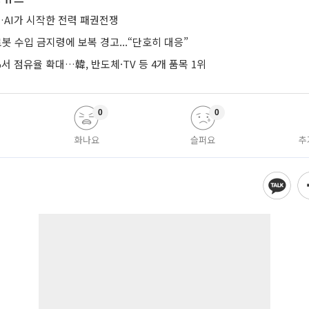
AI가 시작한 전력 패권전쟁
로봇 수입 금지령에 보복 경고...“단호히 대응”
%서 점유율 확대…韓, 반도체·TV 등 4개 품목 1위
0
0
화나요
슬퍼요
추