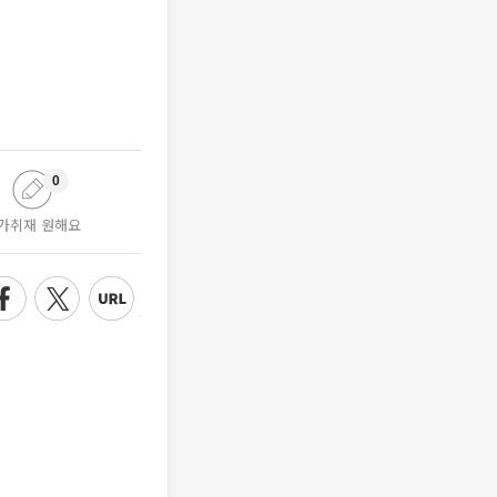
0
가취재 원해요