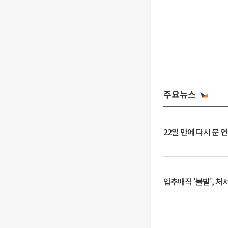
주요뉴스
22일 만에 다시 문 
입추매직 '불발', 처