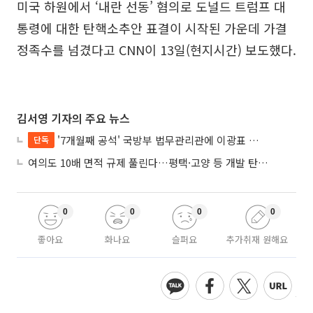
미국 하원에서 ‘내란 선동’ 혐의로 도널드 트럼프 대
통령에 대한 탄핵소추안 표결이 시작된 가운데 가결
정족수를 넘겼다고 CNN이 13일(현지시간) 보도했다.
김서영 기자의 주요 뉴스
'7개월째 공석' 국방부 법무관리관에 이광표 변호사 내정
단독
여의도 10배 면적 규제 풀린다…평택·고양 등 개발 탄력 기대
0
0
0
0
좋아요
화나요
슬퍼요
추가취재 원해요