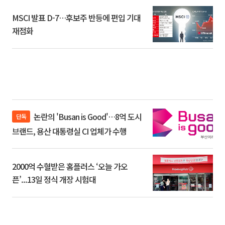
MSCI 발표 D-7…후보주 반등에 편입 기대
재점화
논란의 'Busan is Good'…8억 도시
단독
브랜드, 용산 대통령실 CI 업체가 수행
2000억 수혈받은 홈플러스 ‘오늘 가오
픈’...13일 정식 개장 시험대