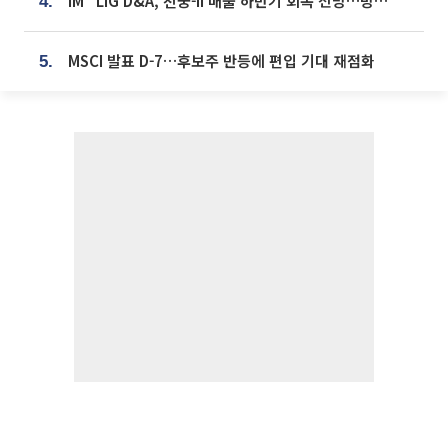
iM "LIG D&A, 천궁-II 매출 하반기 회복 전망…방산 톱픽 유지"
4.
MSCI 발표 D-7…후보주 반등에 편입 기대 재점화
5.