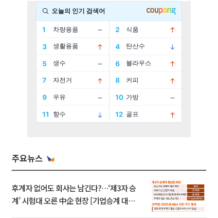
주요뉴스
후계자 없어도 회사는 남긴다?…‘제3자 승
계’ 시험대 오른 中企 현장 [기업승계 대전
환]