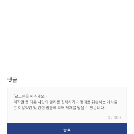
댓글
0 / 300