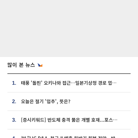
많이 본 뉴스
태풍 '돌핀' 오키나와 접근…일본기상청 경로 업데이트
1.
오늘은 절기 '입추', 뜻은?
2.
[증시키워드] 반도체 충격 뚫은 개별 호재...포스코퓨처엠·에코프로·한화솔루션 '눈길'
3.