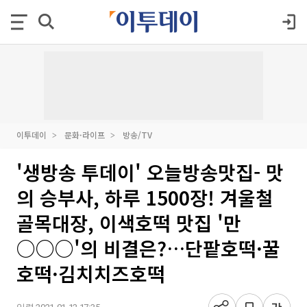
이투데이
문화·라이프
방송/TV
'생방송 투데이' 오늘방송맛집- 맛
의 승부사, 하루 1500장! 겨울철
골목대장, 이색호떡 맛집 '만
○○○'의 비결은?…단팥호떡·꿀
호떡·김치치즈호떡