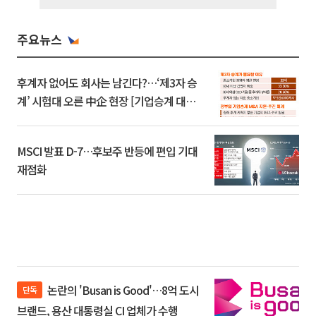
주요뉴스
후계자 없어도 회사는 남긴다?…‘제3자 승
계’ 시험대 오른 中企 현장 [기업승계 대전
환]
MSCI 발표 D-7…후보주 반등에 편입 기대
재점화
논란의 'Busan is Good'…8억 도시
단독
브랜드, 용산 대통령실 CI 업체가 수행