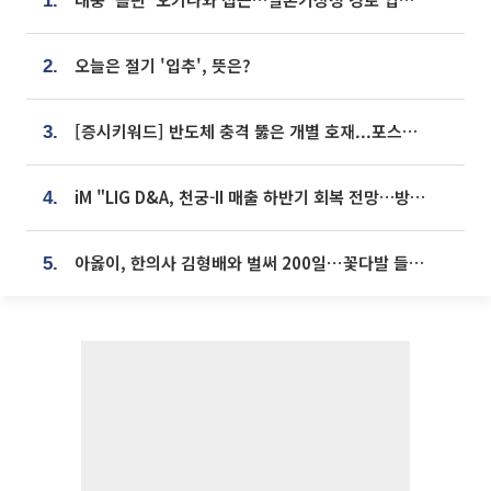
1.
오늘은 절기 '입추', 뜻은?
2.
[증시키워드] 반도체 충격 뚫은 개별 호재...포스코퓨처엠·에코프로·한화솔루션 '눈길'
3.
iM "LIG D&A, 천궁-II 매출 하반기 회복 전망…방산 톱픽 유지"
4.
아옳이, 한의사 김형배와 벌써 200일⋯꽃다발 들고 "프러포즈 아냐"
5.