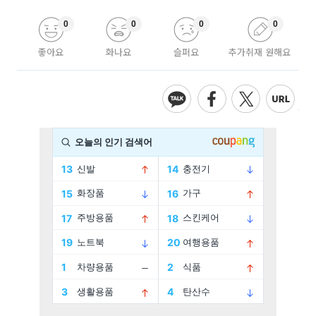
0
0
0
0
좋아요
화나요
슬퍼요
추가취재 원해요