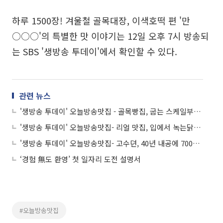
하루 1500장! 겨울철 골목대장, 이색호떡 편 '만
○○○'의 특별한 맛 이야기는 12일 오후 7시 방송되
는 SBS '생방송 투데이'에서 확인할 수 있다.
관련 뉴스
'생방송 투데이' 오늘방송맛집 - 골목빵집, 굽는 스케일부터 남다르다! 종로 샌드위치 맛집 '빠○○'…화덕빵 대박 비결은?
'생방송 투데이' 오늘방송맛집- 리얼 맛집, 입에서 녹는닭! 겨울 뜨끈 한 상 토종팔팔백숙 맛집 '동○○'…대박 비결은?
'생방송 투데이' 오늘방송맛집- 고수뎐, 40년 내공에 700℃ 불맛을 더한 솥뚜껑닭볶음탕 맛집 '산○○'의 비결은?
‘경험 無도 환영’ 첫 일자리 도전 설명서
#오늘방송맛집