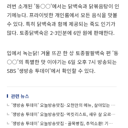
러번 소개된 '동○○'에서는 닭백숙과 닭볶음탕이 인
기메뉴다. 프라이빗한 개인룸에서 모든 음식을 맛볼
수 있다. 특히 닭백숙과 함께 제공되는 죽도 인기가
많다. 토종닭백숙은 2-3인분에 6만 원에 판매한다.
입에서 녹는닭! 겨울 뜨끈 한 상 토종팔팔백숙 편 '동
○○'의 특별한 맛 이야기는 6일 오후 7시 방송되는
SBS '생방송 투데이'에서 확인할 수 있다.
관련 뉴스
'생방송 투데이' 오늘방송맛집- 오천만의 메뉴, 살아있는 부드러움! 랍스터 각 피자 맛집 '더○○○○○'…대박 비결은?
'생방송 투데이' 오늘방송맛집- 먹킷리스트, 새우 살 오르는 12월 명품 새우 열전…독도 새우 모둠 & 꽃새우라면 맛집 '꽃○○ ○○○'
'생방송 투데이' 오늘방송맛집 - 골목빵집, 추억소환! 기다림도 즐거운 시장 즉석빵 맛집 '조○○○○'…사라다빵·튀김소보로·팥도넛 대박 비결은?