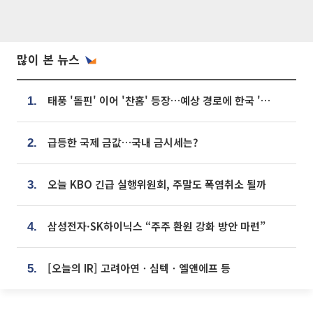
많이 본 뉴스
태풍 '돌핀' 이어 '찬홈' 등장…예상 경로에 한국 '한숨'
1.
급등한 국제 금값…국내 금시세는?
2.
오늘 KBO 긴급 실행위원회, 주말도 폭염취소 될까
3.
삼성전자·SK하이닉스 “주주 환원 강화 방안 마련”
4.
[오늘의 IR] 고려아연ㆍ심텍ㆍ엘앤에프 등
5.