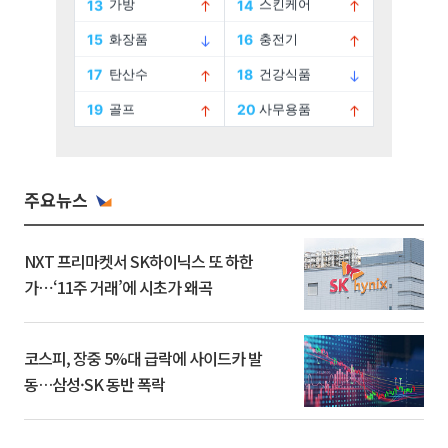
주요뉴스
NXT 프리마켓서 SK하이닉스 또 하한
가⋯‘11주 거래’에 시초가 왜곡
코스피, 장중 5%대 급락에 사이드카 발
동…삼성·SK 동반 폭락