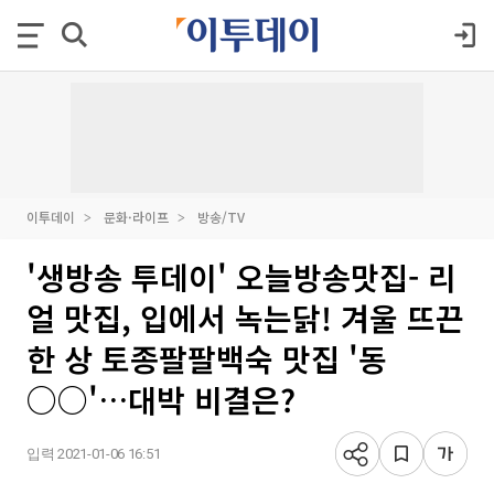
이투데이
문화·라이프
방송/TV
'생방송 투데이' 오늘방송맛집- 리
얼 맛집, 입에서 녹는닭! 겨울 뜨끈
한 상 토종팔팔백숙 맛집 '동
○○'…대박 비결은?
입력 2021-01-06 16:51