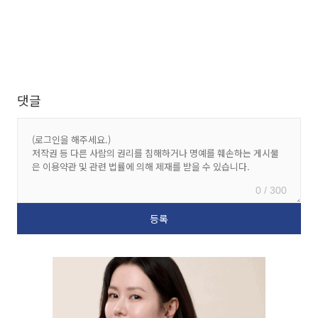
댓글
0 / 300