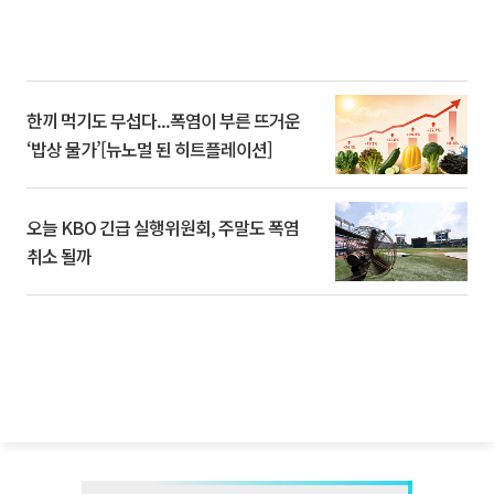
한끼 먹기도 무섭다...폭염이 부른 뜨거운
‘밥상 물가’[뉴노멀 된 히트플레이션]
오늘 KBO 긴급 실행위원회, 주말도 폭염
취소 될까