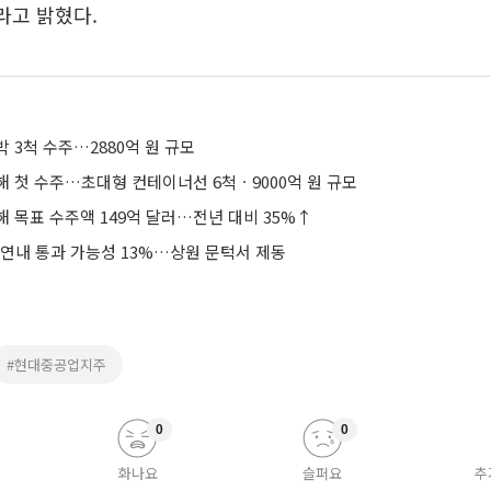
라고 밝혔다.
 3척 수주…2880억 원 규모
해 첫 수주…초대형 컨테이너선 6척ㆍ9000억 원 규모
 목표 수주액 149억 달러…전년 대비 35%↑
 연내 통과 가능성 13%…상원 문턱서 제동
#현대중공업지주
0
0
화나요
슬퍼요
추