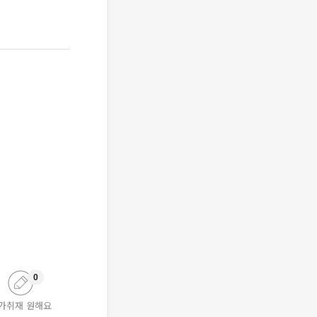
0
가취재 원해요