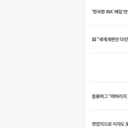
‘한국판 IRA’ 베
與 “세제개편안 다양
블룸버그 “레버리지 
영업익으로 이자도 못