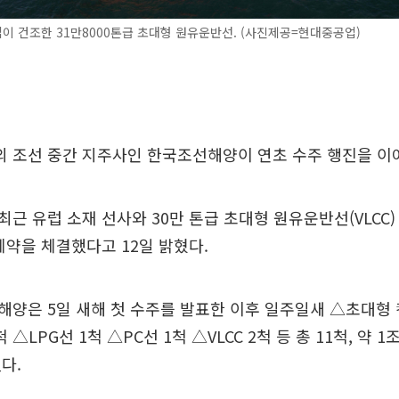
 건조한 31만8000톤급 초대형 원유운반선. (사진제공=현대중공업)
 조선 중간 지주사인 한국조선해양이 연초 수주 행진을 이
 유럽 소재 선사와 30만 톤급 초대형 원유운반선(VLCC) 2
계약을 체결했다고 12일 밝혔다.
양은 5일 새해 첫 수주를 발표한 이후 일주일새 △초대형
 △LPG선 1척 △PC선 1척 △VLCC 2척 등 총 11척, 약 1
다.