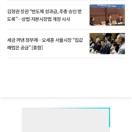
김정관 장관 “반도체 성과급, 주총 승인 받
도록”…상법·자본시장법 개정 시사
세금 꺼낸 정부에…오세훈 서울시장 “집값
해법은 공급” [종합]