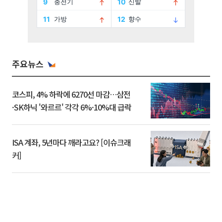
주요뉴스
코스피, 4% 하락에 6270선 마감…삼전
·SK하닉 '와르르' 각각 6%·10%대 급락
ISA 계좌, 5년마다 깨라고요? [이슈크래
커]