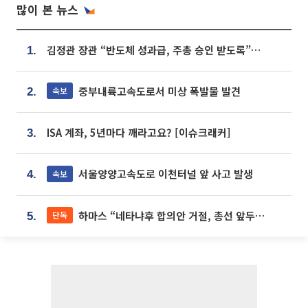
많이 본 뉴스
김정관 장관 “반도체 성과급, 주총 승인 받도록”…상법·자본시장법 개정 시사
1.
중부내륙고속도로서 미상 폭발물 발견
속보
2.
ISA 계좌, 5년마다 깨라고요? [이슈크래커]
3.
서울양양고속도로 이천터널 앞 사고 발생
속보
4.
하마스 “네타냐후 합의안 거절, 총선 앞두고 시간 끌기”
단독
5.