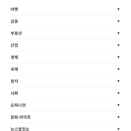
마켓
금융
부동산
산업
경제
국제
정치
사회
오피니언
문화·라이프
뉴스발전소