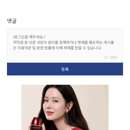
댓글
0 / 300