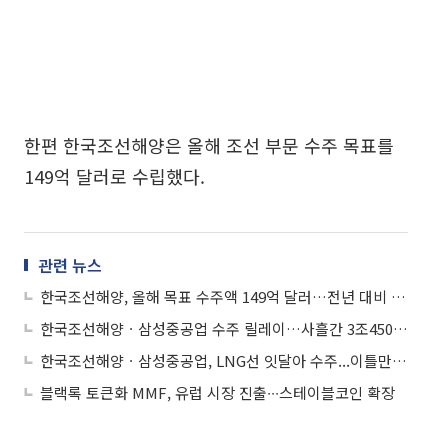
한편 한국조선해양은 올해 조선 부문 수주 목표를
149억 달러로 수립했다.
관련 뉴스
한국조선해양, 올해 목표 수주액 149억 달러…전년 대비 35%↑
한국조선해양ㆍ삼성중공업 수주 릴레이…사흘간 3조4500억 수주
한국조선해양ㆍ삼성중공업, LNG선 잇달아 수주...이틀만에 2조 원 계약
블랙록 토큰화 MMF, 유럽 시장 진출∙∙∙스테이블코인 확장