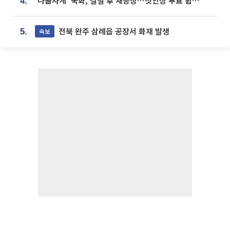
‘나솔사계’ 국화, 결별 후 재등장⋯첫인상 투표 휩쓸고 ‘인기녀’ 등극
4.
전북 완주 삼례읍 공장서 화재 발생
속보
5.