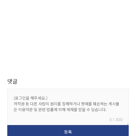
댓글
0 / 300