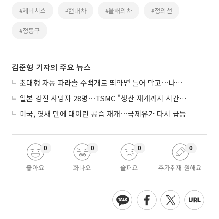
#제네시스
#현대차
#올해의차
#정의선
#정몽구
김준형 기자의 주요 뉴스
초대형 자동 파라솔 수백개로 뙤약볕 틀어 막고⋯나라별 폭염 생존법
일본 강진 사망자 28명⋯TSMC "생산 재개까지 시간 필요해"
미국, 엿새 만에 대이란 공습 재개⋯국제유가 다시 급등
0
0
0
0
좋아요
화나요
슬퍼요
추가취재 원해요