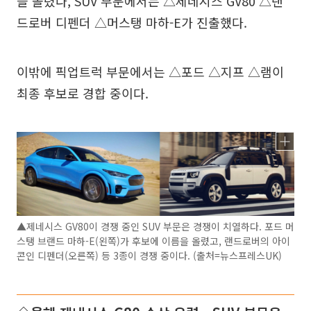
을 올렸다, SUV 부문에서는 △제네시스 GV80 △랜
드로버 디펜더 △머스탱 마하-E가 진출했다.
이밖에 픽업트럭 부문에서는 △포드 △지프 △램이
최종 후보로 경합 중이다.
▲제네시스 GV80이 경쟁 중인 SUV 부문은 경쟁이 치열하다. 포드 머
스탱 브랜드 마하-E(왼쪽)가 후보에 이름을 올렸고, 랜드로버의 아이
콘인 디펜더(오른쪽) 등 3종이 경쟁 중이다. (출처=뉴스프레스UK)