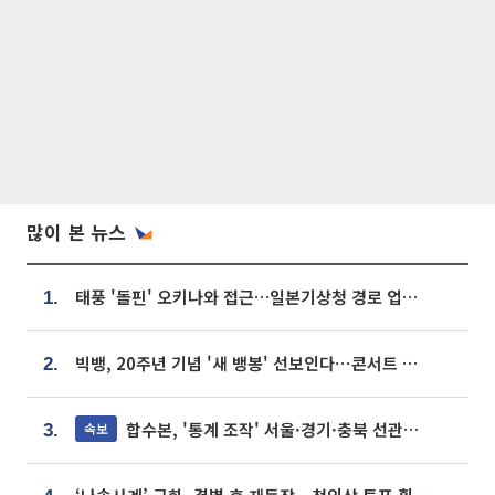
많이 본 뉴스
태풍 '돌핀' 오키나와 접근…일본기상청 경로 업데이트
1.
빅뱅, 20주년 기념 '새 뱅봉' 선보인다⋯콘서트 앞두고 팝업 개최
2.
합수본, '통계 조작' 서울·경기·충북 선관위 등 추가 압수수색
속보
3.