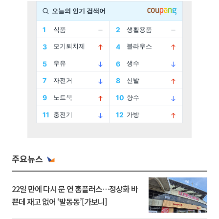
주요뉴스
22일 만에 다시 문 연 홈플러스…정상화 바
쁜데 재고 없어 ‘발동동’[가보니]