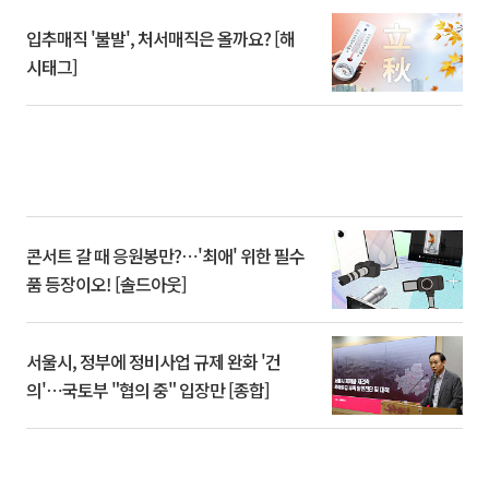
입추매직 '불발', 처서매직은 올까요? [해
시태그]
콘서트 갈 때 응원봉만?⋯'최애' 위한 필수
품 등장이오! [솔드아웃]
서울시, 정부에 정비사업 규제 완화 '건
의'⋯국토부 "협의 중" 입장만 [종합]