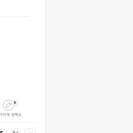
0
가취재 원해요