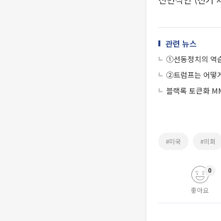
관련 뉴스
①선동정치의 역습
②트럼프는 어떻게
블랙록 토큰화 MM
#미국
#의회
0
좋아요