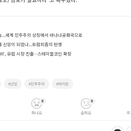
...세계 민주주의 상징에서 바나나공화국으로
 신앙이 되었나...트럼피즘의 탄생
F, 유럽 시장 진출∙∙∙스테이블코인 확장
#난입
#민주주의
#바이든
0
0
화나요
슬퍼요
추