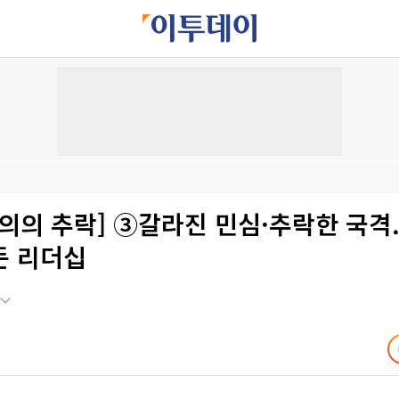
의의 추락] ③갈라진 민심·추락한 국격.
든 리더십