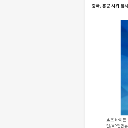
중국, 홍콩 시위 당
▲조 바이든 
턴/AP연합