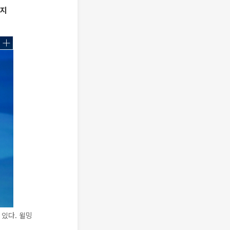
의지
있다. 윌밍