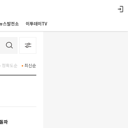
뉴스발전소
이투데이TV
정확도순
최신순
면돌파