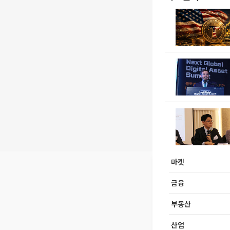
마켓
금융
부동산
산업