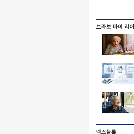
브라보 마이 라
넥스블록