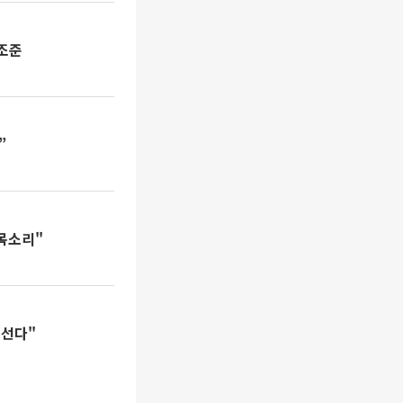
정조준
”
목소리"
어선다"