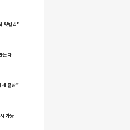
력 뒷받침"
 만든다
과세 칼날”
즉시 가동