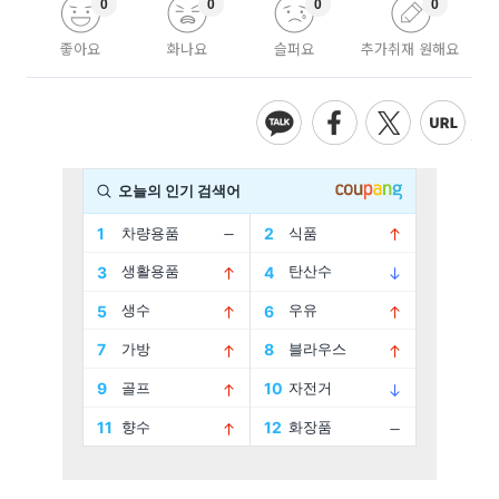
0
0
0
0
좋아요
화나요
슬퍼요
추가취재 원해요