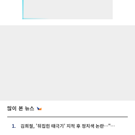
많이 본 뉴스
김희철, '뒤집힌 태극기' 지적 후 정치색 논란…"좌우 떠나 우리나라 국기"
1.