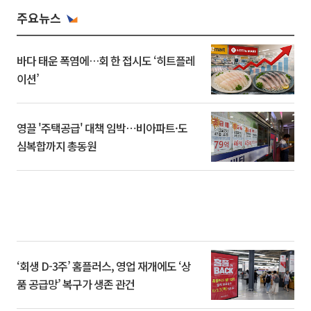
주요뉴스
바다 태운 폭염에…회 한 접시도 ‘히트플레
이션’
영끌 '주택공급' 대책 임박⋯비아파트·도
심복합까지 총동원
‘회생 D-3주’ 홈플러스, 영업 재개에도 ‘상
품 공급망’ 복구가 생존 관건