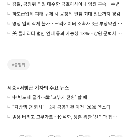
검찰, 공정위 직원 매수한 금호아시아나 임원 구속…수년간 증거인멸
하도급업체 피해 구제 시 공정위 벌점 최대 절반까지 경감
영상 임의 삭제 불가…크리에이터 소속사 3곳 부당약관 시정
美 클래리티 법안 연내 통과 가능성 13%…상원 문턱서 제동
#공정위
세종=서병곤 기자의 주요 뉴스
中 반도체 굴기⋯韓 ‘고부가 전환’ 할 때
"지방행 땐 퇴사"⋯2차 공공기관 이전 '2030 엑소더스' 뇌관
범용 버리고 고부가로⋯K-석화, 생존 위한 '선택과 집중'