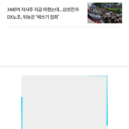
3445억 자사주 지급 마쳤는데...삼성전자
DX노조, 뒤늦은 '떼쓰기 집회'