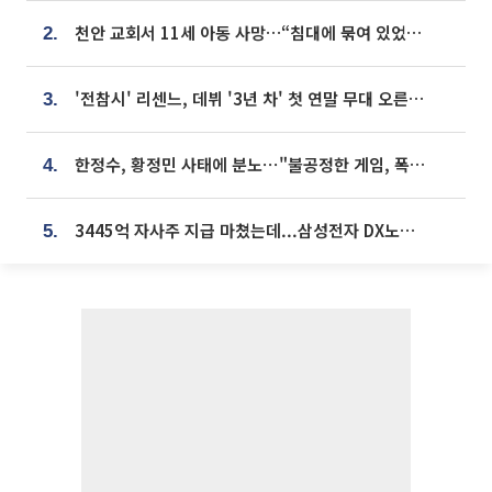
천안 교회서 11세 아동 사망…“침대에 묶여 있었다” 진술 확보
2.
'전참시' 리센느, 데뷔 '3년 차' 첫 연말 무대 오른다⋯"그동안 섭외 안 와"
3.
한정수, 황정민 사태에 분노⋯"불공정한 게임, 폭로자도 오픈 하라"
4.
3445억 자사주 지급 마쳤는데...삼성전자 DX노조, 뒤늦은 '떼쓰기 집회'
5.