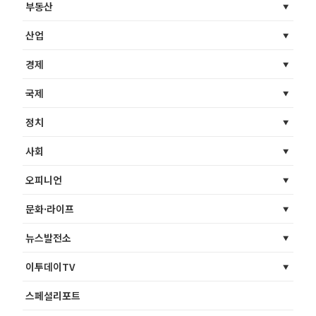
부동산
산업
경제
국제
정치
사회
오피니언
문화·라이프
뉴스발전소
이투데이TV
스페셜리포트