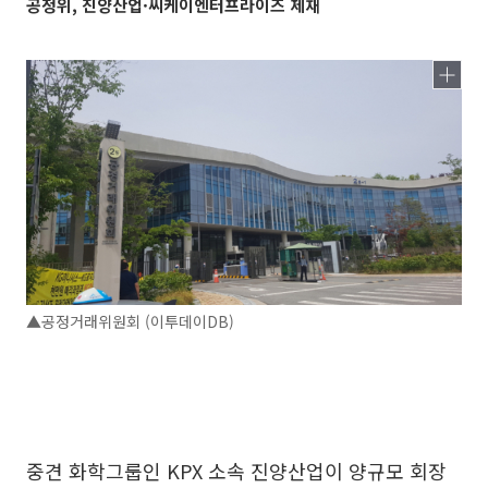
공정위, 진양산업·씨케이엔터프라이즈 제재
▲공정거래위원회 (이투데이DB)
중견 화학그룹인 KPX 소속 진양산업이 양규모 회장