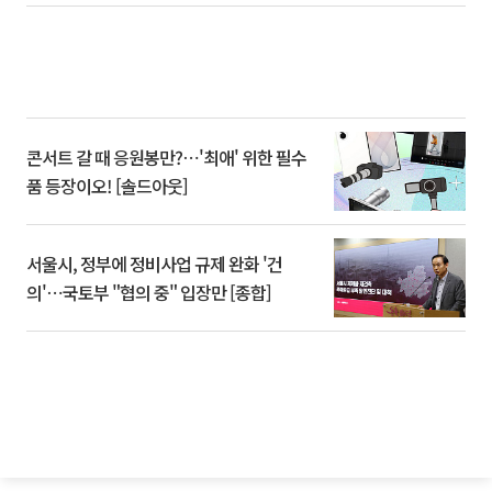
콘서트 갈 때 응원봉만?⋯'최애' 위한 필수
품 등장이오! [솔드아웃]
서울시, 정부에 정비사업 규제 완화 '건
의'⋯국토부 "협의 중" 입장만 [종합]