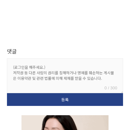
댓글
0 / 300