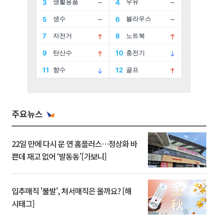
주요뉴스
22일 만에 다시 문 연 홈플러스…정상화 바
쁜데 재고 없어 ‘발동동’[가보니]
입추매직 '불발', 처서매직은 올까요? [해
시태그]