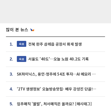
많이 본 뉴스
전북 완주 삼례읍 공장서 화재 발생
속보
1.
서울도 '40도'…오늘 노원 40.2도 기록
속보
2.
SK하이닉스, 용인·청주에 54조 투자…AI 메모리 생산기지 키운다
3.
'2TV 생생정보' 오늘방송맛집- 배우 강성진 단골! 쌀국수ㆍ푸팟퐁 커리 맛집 '블○○○'
4.
입추매직 '불발', 처서매직은 올까요? [해시태그]
5.