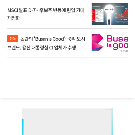
MSCI 발표 D-7…후보주 반등에 편입 기대
재점화
논란의 'Busan is Good'…8억 도시
단독
브랜드, 용산 대통령실 CI 업체가 수행