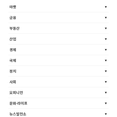
마켓
금융
부동산
산업
경제
국제
정치
사회
오피니언
문화·라이프
뉴스발전소