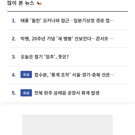
많이 본 뉴스
태풍 '돌핀' 오키나와 접근…일본기상청 경로 업데이트
1.
빅뱅, 20주년 기념 '새 뱅봉' 선보인다⋯콘서트 앞두고 팝업 개최
2.
오늘은 절기 '입추', 뜻은?
3.
합수본, '통계 조작' 서울·경기·충북 선관위 등 추가 압수수색
속보
4.
전북 완주 삼례읍 공장서 화재 발생
속보
5.