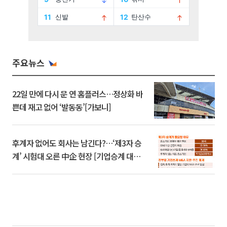
주요뉴스
22일 만에 다시 문 연 홈플러스…정상화 바
쁜데 재고 없어 ‘발동동’[가보니]
후계자 없어도 회사는 남긴다?…‘제3자 승
계’ 시험대 오른 中企 현장 [기업승계 대전
환]