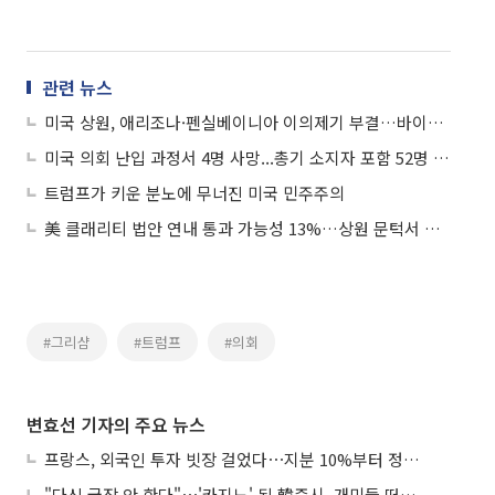
관련 뉴스
미국 상원, 애리조나·펜실베이니아 이의제기 부결…바이든 승리 기정사실화
미국 의회 난입 과정서 4명 사망...총기 소지자 포함 52명 체포
트럼프가 키운 분노에 무너진 미국 민주주의
美 클래리티 법안 연내 통과 가능성 13%…상원 문턱서 제동
#그리샴
#트럼프
#의회
변효선 기자의 주요 뉴스
프랑스, 외국인 투자 빗장 걸었다⋯지분 10%부터 정부가 승인
"다신 국장 안 한다"⋯'카지노' 된 韓증시, 개미들 떠난다