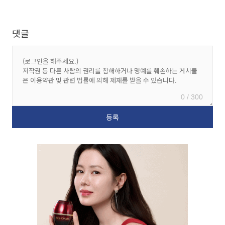
댓글
0 / 300