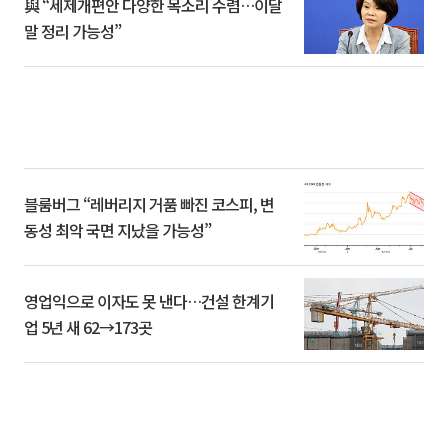
與 “세제개편안 다양한 목소리 수렴…이달
말 정리 가능성”
블룸버그 “레버리지 거품 빠진 코스피, 변
동성 최악 국면 지났을 가능성”
영업익으로 이자도 못 낸다…건설 한계기
업 5년 새 62→173곳