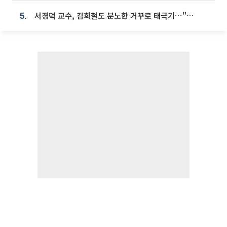
서경덕 교수, 김희철도 분노한 거꾸로 태극기⋯"엉터리는 아냐, 아쉬울 뿐"
5.