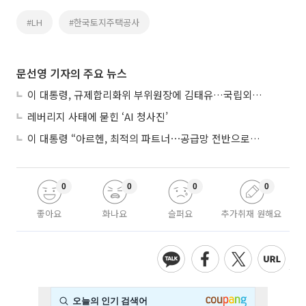
#LH
#한국토지주택공사
문선영 기자의 주요 뉴스
이 대통령, 규제합리화위 부위원장에 김태유…국립외교원장 김흥규
레버리지 사태에 묻힌 ‘AI 청사진’
이 대통령 “아르헨, 최적의 파트너⋯공급망 전반으로 확대”
0
0
0
0
좋아요
화나요
슬퍼요
추가취재 원해요