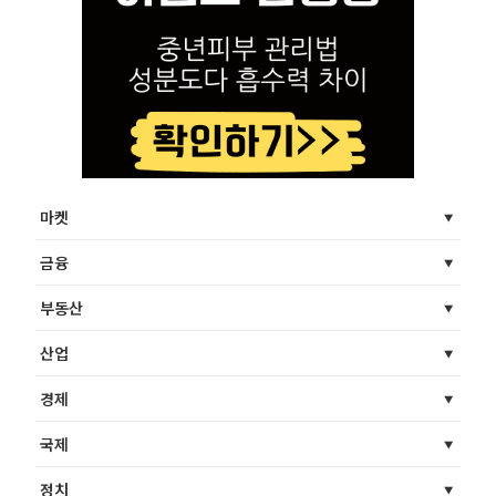
마켓
금융
부동산
산업
경제
국제
정치