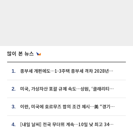
많이 본 뉴스
종부세 개편에도…1·3주택 종부세 격차 2028년부터 확대
1.
미국, 가상자산 포괄 규제 속도…상원, ‘클래리티법’ 9월 절차투표 추진
2.
이란, 미국에 호르무즈 합의 조건 제시…美 “경기 아직 안 끝나” [종합]
3.
[내일 날씨] 전국 무더위 계속…10일 낮 최고 34도 육박
4.