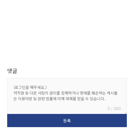
댓글
0 / 300