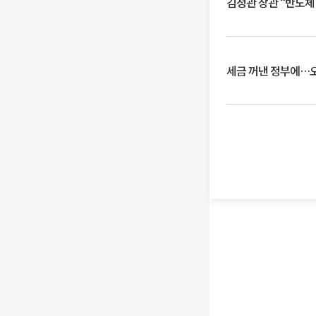
김정관 장관 “반도체
세금 꺼낸 정부에…오