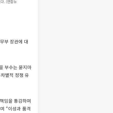
다. (연합뉴
무부 장관에 대
을 부수는 묻지마
무차별적 정쟁 유
 책임을 통감하며
며 “이성과 품격