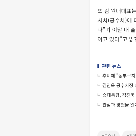
또 김 원내대표
사처(공수처)에
다”며 이달 내 
이고 있다”고 밝
관련 뉴스
추미애 "동부구치
김진욱 공수처장 
文대통령, 김진욱
관심과 경험을 일
#공수처
#추