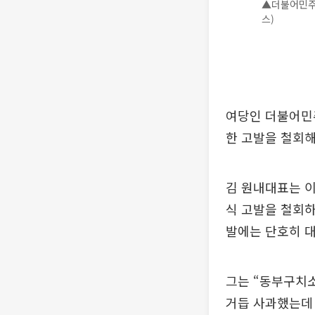
▲더불어민주
스)
여당인 더불어민주
한 고발을 철회해
김 원내대표는 
식 고발을 철회하
발에는 단호히 대
그는 “동부구치소
거듭 사과했는데