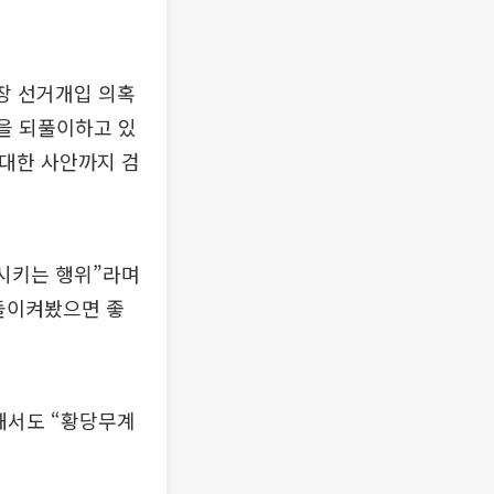
장 선거개입 의혹
발을 되풀이하고 있
 대한 사안까지 검
퇴시키는 행위”라며
돌이켜봤으면 좋
해서도 “황당무계