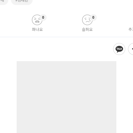
0
0
화나요
슬퍼요
추