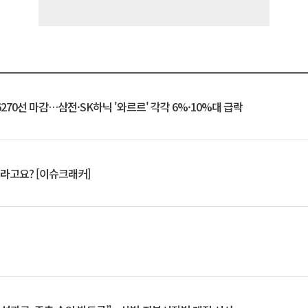
6270선 마감…삼전·SK하닉 '와르르' 각각 6%·10%대 급락
 깨라고요? [이슈크래커]