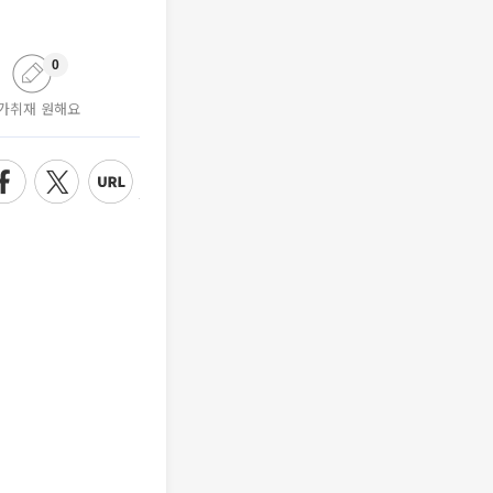
0
가취재 원해요