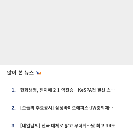
많이 본 뉴스
한화생명, 젠지에 2-1 역전승⋯KeSPA컵 결선 스테이지 2 직행
1.
[오늘의 주요공시] 삼성바이오에피스·JW중외제약·한미반도체·SK바이오사이언스 등
2.
[내일날씨] 전국 대체로 맑고 무더위…낮 최고 34도
3.