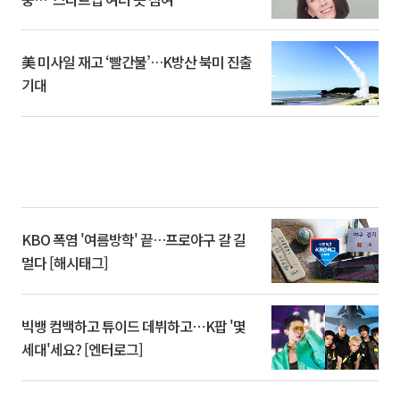
美 미사일 재고 ‘빨간불’…K방산 북미 진출
기대
KBO 폭염 '여름방학' 끝…프로야구 갈 길
멀다 [해시태그]
빅뱅 컴백하고 튜이드 데뷔하고⋯K팝 '몇
세대'세요? [엔터로그]