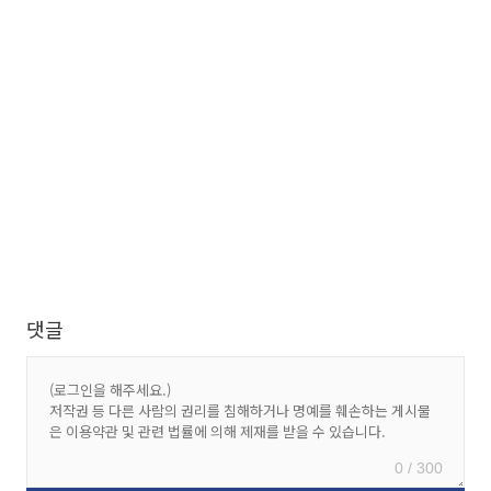
댓글
0 / 300