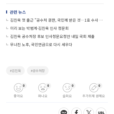
관련 뉴스
김진욱 첫 출근 "공수처 권한, 국민께 받은 것…1호 수사 대상은 없다"
미리 보는 박범계·김진욱 인사 청문회
김진욱 공수처장 후보 인사청문요청안 내일 국회 제출
무너진 노후, 국민연금으로 다시 세우다
#김진욱
#공수처장
0
0
0
0
좋아요
화나요
슬퍼요
추가취재 원해요