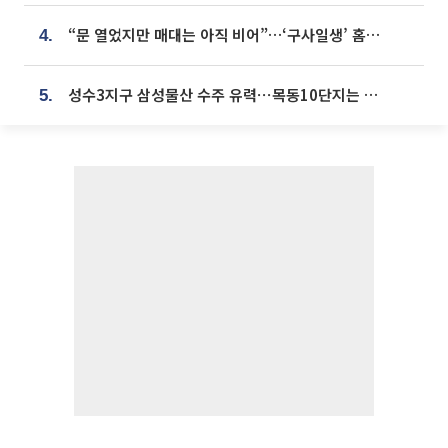
“문 열었지만 매대는 아직 비어”…‘구사일생’ 홈플러스, 정상화 시험대[르포]
4.
성수3지구 삼성물산 수주 유력⋯목동10단지는 현대건설 단독 응찰
5.