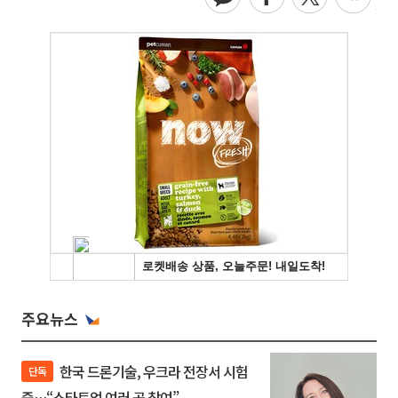
주요뉴스
한국 드론기술, 우크라 전장서 시험
단독
중…“스타트업 여러 곳 참여”