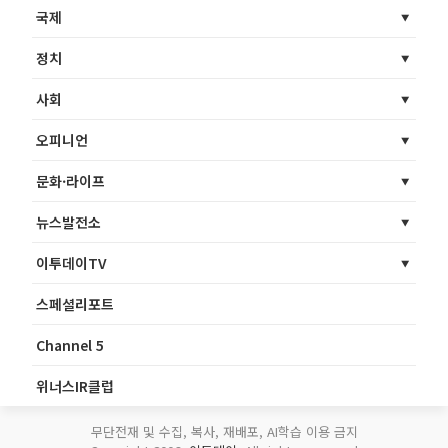
국제
정치
사회
오피니언
문화·라이프
뉴스발전소
이투데이TV
스페셜리포트
Channel 5
위너스IR클럽
무단전재 및 수집, 복사, 재배포, AI학습 이용 금지