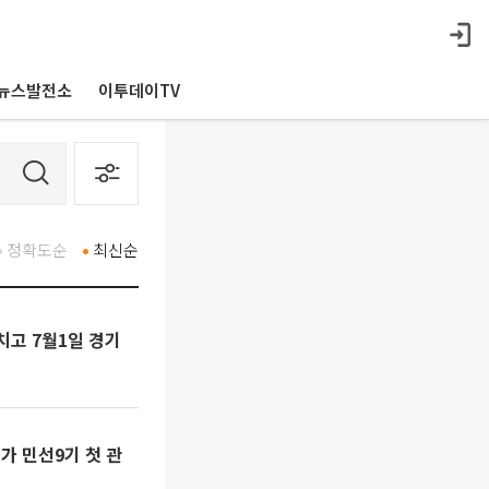
뉴스발전소
이투데이TV
정확도순
최신순
치고 7월1일 경기
가 민선9기 첫 관