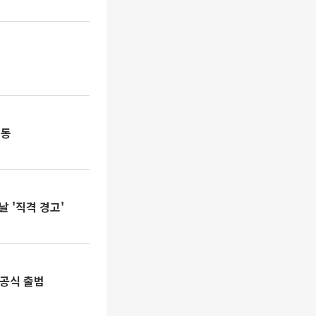
시동
 '직격 경고'
 공식 출범