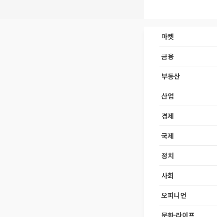
마켓
금융
부동산
산업
경제
국제
정치
사회
오피니언
문화·라이프