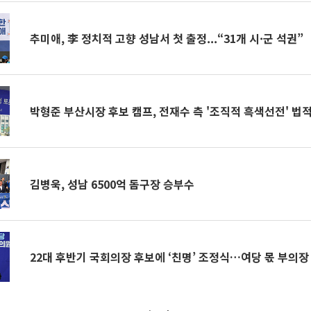
추미애, 李 정치적 고향 성남서 첫 출정...“31개 시·군 석권”
박형준 부산시장 후보 캠프, 전재수 측 '조직적 흑색선전' 법
김병욱, 성남 6500억 돔구장 승부수
22대 후반기 국회의장 후보에 ‘친명’ 조정식…여당 몫 부의장