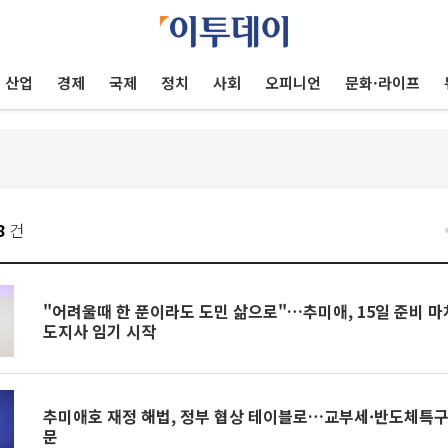
산업
경제
국제
정치
사회
오피니언
문화·라이프
8
건
"어려울때 한 푼이라도 도민 삶으로"…추미애, 15일 준비 마
도지사 임기 시작
추미애호 재정 해법, 정부 협상 테이블로…교부세·반도체특구
문