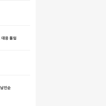
적 대응 돌입
 남인순