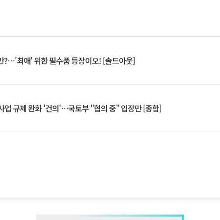
?⋯'최애' 위한 필수품 등장이오! [솔드아웃]
업 규제 완화 '건의'⋯국토부 "협의 중" 입장만 [종합]