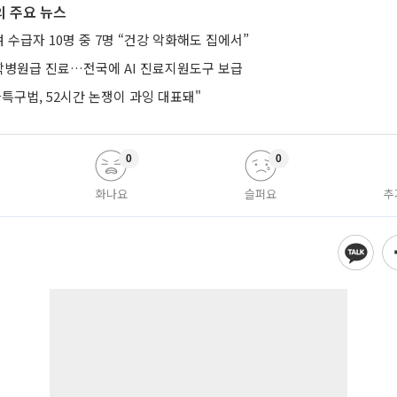
 주요 뉴스
수급자 10명 중 7명 “건강 악화해도 집에서”
병원급 진료…전국에 AI 진료지원도구 보급
특구법, 52시간 논쟁이 과잉 대표돼"
0
0
화나요
슬퍼요
추