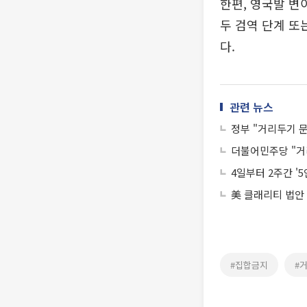
한편, 영국발 변
두 검역 단계 또
다.
관련 뉴스
정부 "거리두기 문
더불어민주당 "거
4일부터 2주간 '
美 클래리티 법안
#집합금지
#