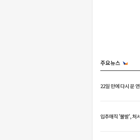
주요뉴스
22일 만에 다시 문 
입추매직 '불발', 처