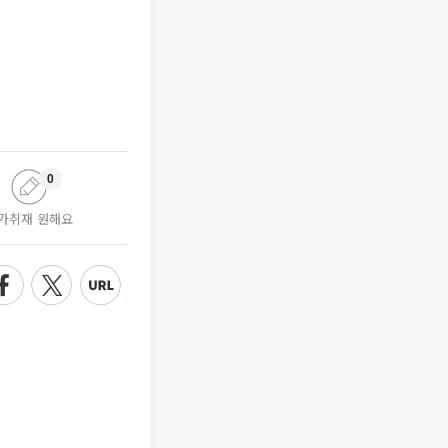
0
가취재 원해요