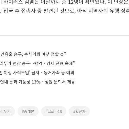
이 바이러스 감염은 이날까지 총 12명이 확인됐다. 이 단장은
는 입국 후 접촉자 중 발견된 것으로, 아직 지역사회 유행 징
건유출 송구, 수사의뢰 여부 정할 것"
리두기 연장 송구…방역ㆍ경제 균형 숙제"
5인 이상 사적모임' 금지…동거가족 등 예외
 연내 통과 가능성 13%…상원 문턱서 제동
거리두기
#중대본
#코로나19
#확진자