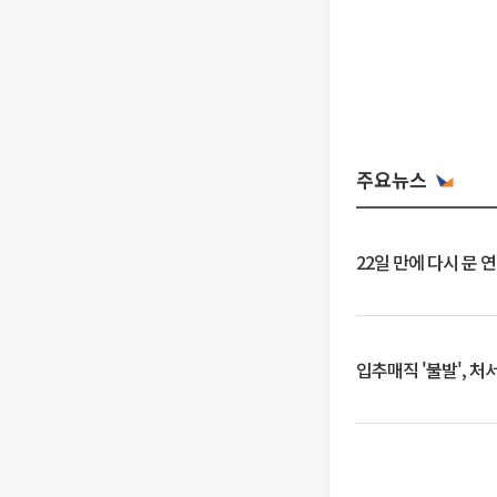
주요뉴스
22일 만에 다시 문 
입추매직 '불발', 처