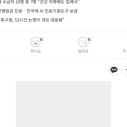
수급자 10명 중 7명 “건강 악화해도 집에서”
병원급 진료…전국에 AI 진료지원도구 보급
특구법, 52시간 논쟁이 과잉 대표돼"
0
0
화나요
슬퍼요
추