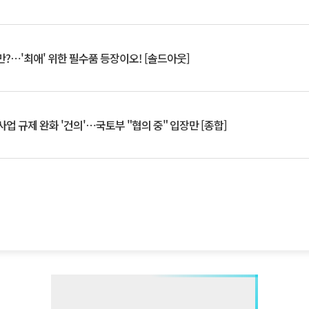
?⋯'최애' 위한 필수품 등장이오! [솔드아웃]
업 규제 완화 '건의'⋯국토부 "협의 중" 입장만 [종합]