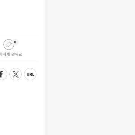
0
가취재 원해요