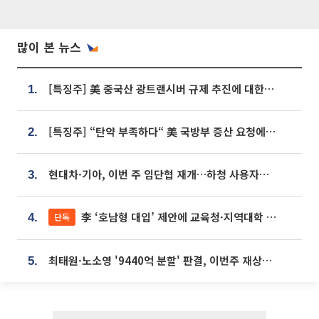
많이 본 뉴스
[특징주] 美 중국산 광트랜시버 규제 추진에 대한광통신 등 광통신株 강세
1.
[특징주] “탄약 부족하다“ 美 국방부 증산 요청에⋯국내 방산주 급등세
2.
현대차·기아, 이번 주 임단협 재개…하청 사용자성 재심도 ‘변수’
3.
李 ‘호남형 대입’ 제안에 교육청·지역대학 서·논술형 입시 연계 '착수'
단독
4.
최태원·노소영 '9440억 분할' 판결, 이번주 재상고 여부 주목
5.