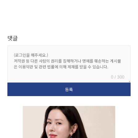
댓글
0 / 300