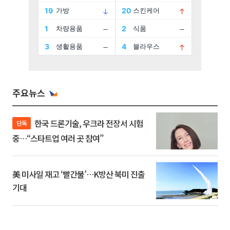
주요뉴스
한국 드론기술, 우크라 전장서 시험
단독
중…“스타트업 여러 곳 참여”
美 미사일 재고 ‘빨간불’…K방산 북미 진출
기대