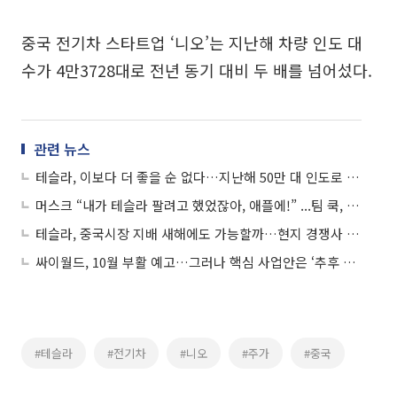
중국 전기차 스타트업 ‘니오’는 지난해 차량 인도 대
수가 4만3728대로 전년 동기 대비 두 배를 넘어섰다.
관련 뉴스
테슬라, 이보다 더 좋을 순 없다…지난해 50만 대 인도로 사상 최대
머스크 “내가 테슬라 팔려고 했었잖아, 애플에!” ...팀 쿡, 의문의 일패?
테슬라, 중국시장 지배 새해에도 가능할까…현지 경쟁사 도전 거세
싸이월드, 10월 부활 예고…그러나 핵심 사업안은 ‘추후 공개’
#테슬라
#전기차
#니오
#주가
#중국