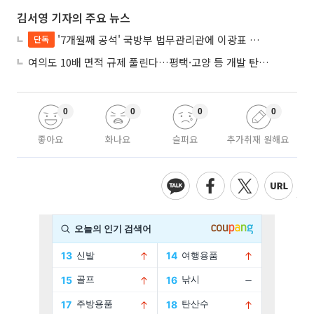
김서영 기자의 주요 뉴스
'7개월째 공석' 국방부 법무관리관에 이광표 변호사 내정
단독
여의도 10배 면적 규제 풀린다…평택·고양 등 개발 탄력 기대
0
0
0
0
좋아요
화나요
슬퍼요
추가취재 원해요