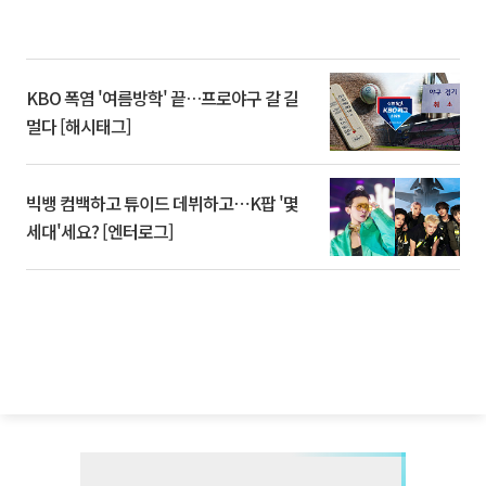
KBO 폭염 '여름방학' 끝…프로야구 갈 길
멀다 [해시태그]
빅뱅 컴백하고 튜이드 데뷔하고⋯K팝 '몇
세대'세요? [엔터로그]