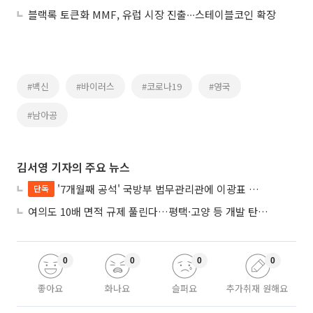
블랙록 토큰화 MMF, 유럽 시장 진출∙∙∙스테이블코인 확장
#백신
#바이러스
#코로나19
#영국
#남아공
김서영 기자의 주요 뉴스
'7개월째 공석' 국방부 법무관리관에 이광표 변호사 내정
단독
여의도 10배 면적 규제 풀린다…평택·고양 등 개발 탄력 기대
0
0
0
0
좋아요
화나요
슬퍼요
추가취재 원해요