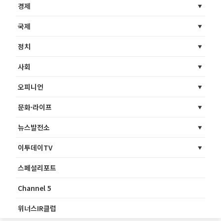
경제
국제
정치
사회
오피니언
문화·라이프
뉴스발전소
이투데이TV
스페셜리포트
Channel 5
위너스IR클럽