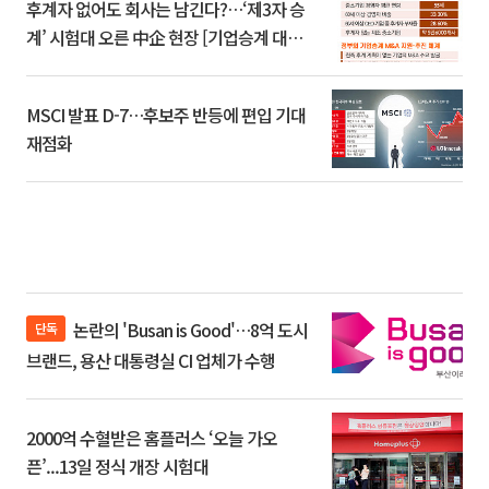
후계자 없어도 회사는 남긴다?…‘제3자 승
계’ 시험대 오른 中企 현장 [기업승계 대전
환]
MSCI 발표 D-7…후보주 반등에 편입 기대
재점화
논란의 'Busan is Good'…8억 도시
단독
브랜드, 용산 대통령실 CI 업체가 수행
2000억 수혈받은 홈플러스 ‘오늘 가오
픈’...13일 정식 개장 시험대