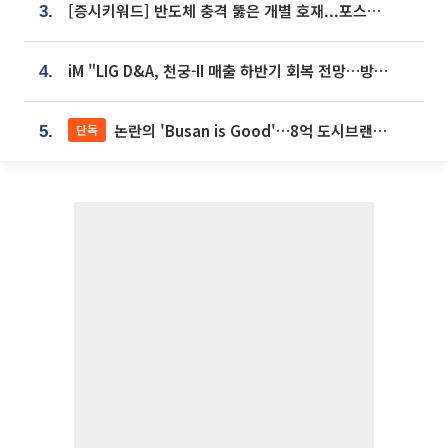
[증시키워드] 반도체 충격 뚫은 개별 호재...포스코퓨처엠·에코프로·한화솔루션 '눈길'
3.
iM "LIG D&A, 천궁-II 매출 하반기 회복 전망…방산 톱픽 유지"
4.
논란의 'Busan is Good'…8억 도시브랜드, 용산 대통령실 CI 업체가 수행
단독
5.