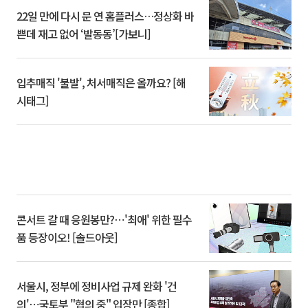
22일 만에 다시 문 연 홈플러스…정상화 바
쁜데 재고 없어 ‘발동동’[가보니]
입추매직 '불발', 처서매직은 올까요? [해
시태그]
콘서트 갈 때 응원봉만?⋯'최애' 위한 필수
품 등장이오! [솔드아웃]
서울시, 정부에 정비사업 규제 완화 '건
의'⋯국토부 "협의 중" 입장만 [종합]