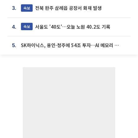
전북 완주 삼례읍 공장서 화재 발생
속보
3.
서울도 '40도'…오늘 노원 40.2도 기록
속보
4.
SK하이닉스, 용인·청주에 54조 투자…AI 메모리 생산기지 키운다
5.