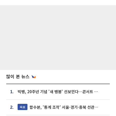
많이 본 뉴스
빅뱅, 20주년 기념 '새 뱅봉' 선보인다⋯콘서트 앞두고 팝업 개최
1.
합수본, '통계 조작' 서울·경기·충북 선관위 등 추가 압수수색
속보
2.