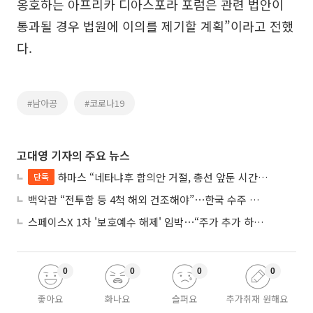
옹호하는 아프리카 디아스포라 포럼은 관련 법안이
통과될 경우 법원에 이의를 제기할 계획”이라고 전했
다.
#남아공
#코로나19
고대영 기자의 주요 뉴스
하마스 “네타냐후 합의안 거절, 총선 앞둔 시간 끌기”
단독
백악관 “전투함 등 4척 해외 건조해야”⋯한국 수주 기대
스페이스X 1차 '보호예수 해제' 임박⋯“주가 추가 하락 가능성”
0
0
0
0
좋아요
화나요
슬퍼요
추가취재 원해요