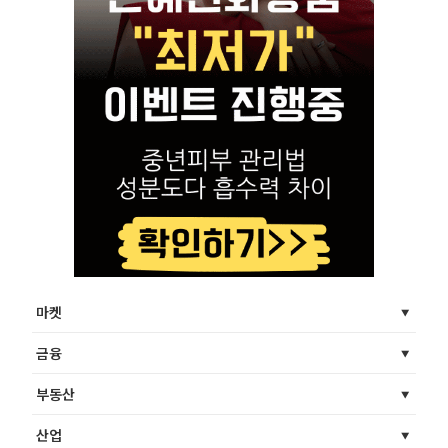
마켓
금융
부동산
산업