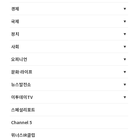
경제
국제
정치
사회
오피니언
문화·라이프
뉴스발전소
이투데이TV
스페셜리포트
Channel 5
위너스IR클럽