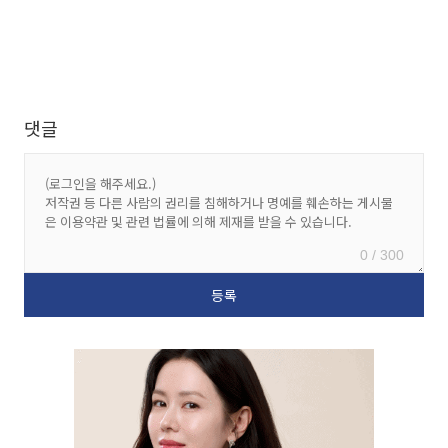
댓글
0 / 300