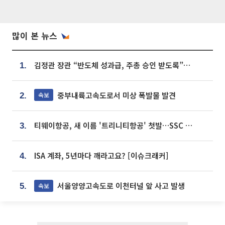
많이 본 뉴스
김정관 장관 “반도체 성과급, 주총 승인 받도록”…상법·자본시장법 개정 시사
1.
중부내륙고속도로서 미상 폭발물 발견
속보
2.
티웨이항공, 새 이름 '트리니티항공' 첫발…SSC 전략 본격화
3.
ISA 계좌, 5년마다 깨라고요? [이슈크래커]
4.
서울양양고속도로 이천터널 앞 사고 발생
속보
5.