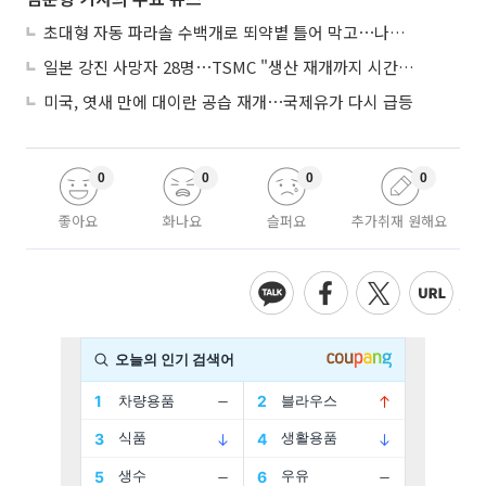
초대형 자동 파라솔 수백개로 뙤약볕 틀어 막고⋯나라별 폭염 생존법
일본 강진 사망자 28명⋯TSMC "생산 재개까지 시간 필요해"
미국, 엿새 만에 대이란 공습 재개⋯국제유가 다시 급등
0
0
0
0
좋아요
화나요
슬퍼요
추가취재 원해요