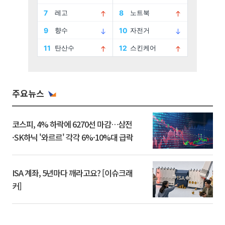
주요뉴스
코스피, 4% 하락에 6270선 마감…삼전
·SK하닉 '와르르' 각각 6%·10%대 급락
ISA 계좌, 5년마다 깨라고요? [이슈크래
커]