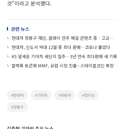
것"이라고 분석했다.
관련 뉴스
현대차 정몽구 재단, 클래식 연주 해설 콘텐츠 중ㆍ고교에 무료 배포
현대차, 인도서 역대 12월 중 최다 판매…코로나 뚫었다
K5 앞세운 기아차 세단의 질주…3년 연속 최다판매 새 기록
블랙록 토큰화 MMF, 유럽 시장 진출∙∙∙스테이블코인 확장
#현대차
#기아차
#자동차
#정의선
#정몽구
김준형 기자의 주요 뉴스