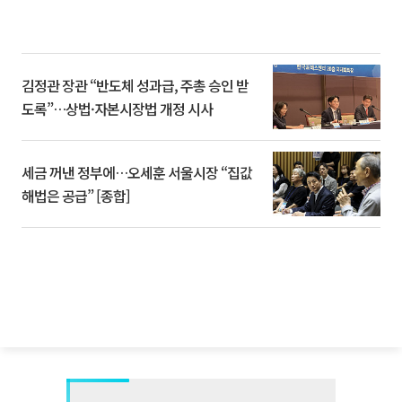
김정관 장관 “반도체 성과급, 주총 승인 받
도록”…상법·자본시장법 개정 시사
세금 꺼낸 정부에…오세훈 서울시장 “집값
해법은 공급” [종합]