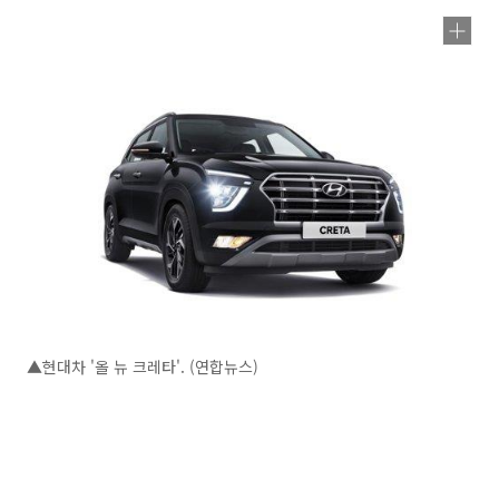
▲현대차 '올 뉴 크레타'. (연합뉴스)