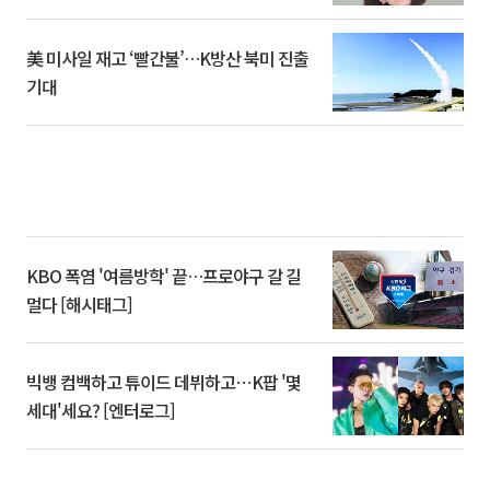
美 미사일 재고 ‘빨간불’…K방산 북미 진출
기대
KBO 폭염 '여름방학' 끝…프로야구 갈 길
멀다 [해시태그]
빅뱅 컴백하고 튜이드 데뷔하고⋯K팝 '몇
세대'세요? [엔터로그]