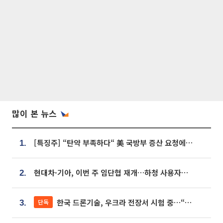
많이 본 뉴스
[특징주] “탄약 부족하다“ 美 국방부 증산 요청에⋯국내 방산주 급등세
1.
현대차·기아, 이번 주 임단협 재개…하청 사용자성 재심도 ‘변수’
2.
한국 드론기술, 우크라 전장서 시험 중…“스타트업 여러 곳 참여”
단독
3.