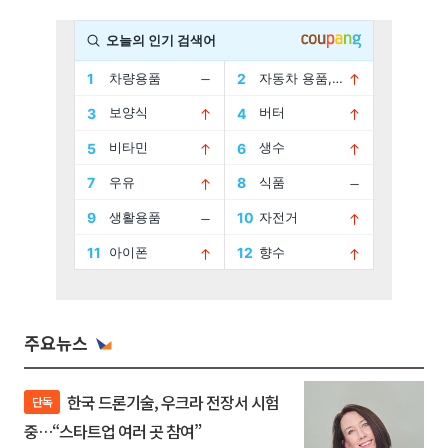
주요뉴스
한국 드론기술, 우크라 전장서 시험
단독
중…“스타트업 여러 곳 참여”