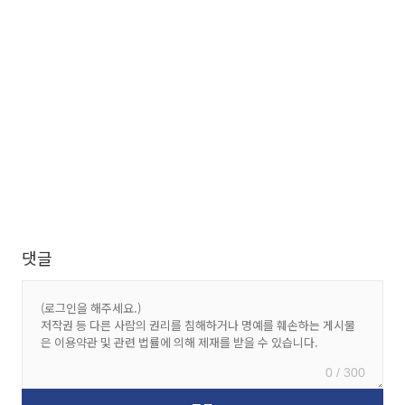
댓글
0 / 300