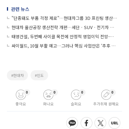
관련 뉴스
"단종돼도 부품 걱정 제로"…현대차그룹 3D 프린팅 생산 추진
현대차 울산공장 생산전략 개편…세단ㆍSUVㆍ전기차 전용공장 추진
태영건설, 두번째 사이클 목전에 안정적 영업이익 전망-현대차증권
싸이월드, 10월 부활 예고…그러나 핵심 사업안은 ‘추후 공개’
#현대차
#인도
0
0
0
0
좋아요
화나요
슬퍼요
추가취재 원해요