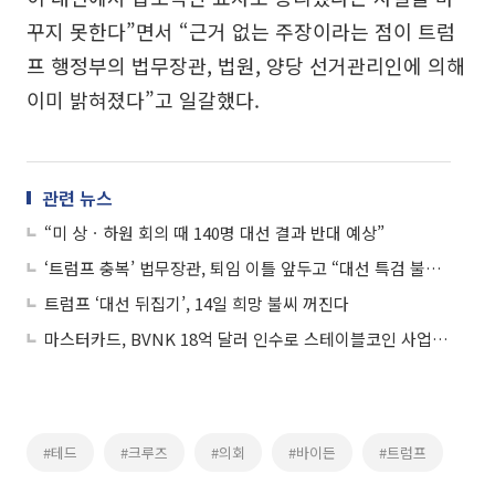
꾸지 못한다”면서 “근거 없는 주장이라는 점이 트럼
프 행정부의 법무장관, 법원, 양당 선거관리인에 의해
이미 밝혀졌다”고 일갈했다.
관련 뉴스
“미 상ㆍ하원 회의 때 140명 대선 결과 반대 예상”
‘트럼프 충복’ 법무장관, 퇴임 이틀 앞두고 “대선 특검 불필요”
트럼프 ‘대선 뒤집기’, 14일 희망 불씨 꺼진다
마스터카드, BVNK 18억 달러 인수로 스테이블코인 사업 본격 확장
#테드
#크루즈
#의회
#바이든
#트럼프