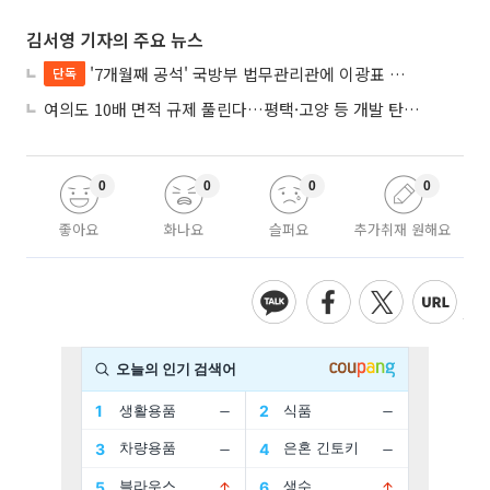
김서영 기자의 주요 뉴스
'7개월째 공석' 국방부 법무관리관에 이광표 변호사 내정
단독
여의도 10배 면적 규제 풀린다…평택·고양 등 개발 탄력 기대
0
0
0
0
좋아요
화나요
슬퍼요
추가취재 원해요