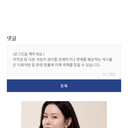
댓글
0 / 300