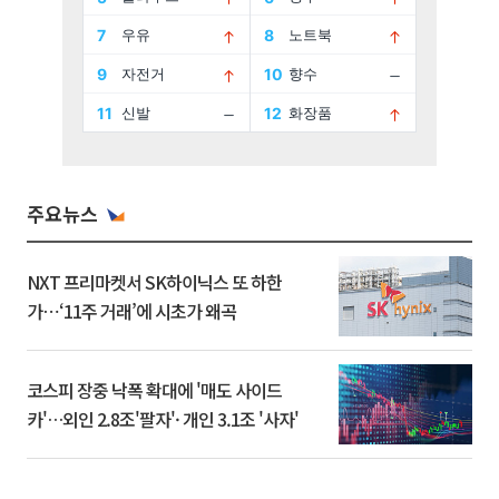
주요뉴스
NXT 프리마켓서 SK하이닉스 또 하한
가⋯‘11주 거래’에 시초가 왜곡
코스피 장중 낙폭 확대에 '매도 사이드
카'…외인 2.8조'팔자'· 개인 3.1조 '사자'