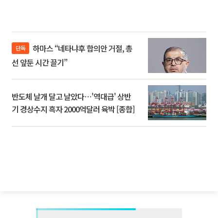
하마스 “네타냐후 합의안 거절, 총
단독
선 앞둔 시간 끌기”
반도체 날개 달고 날았다⋯'역대급' 상반
기 경상수지 흑자 2000억달러 육박 [종합]