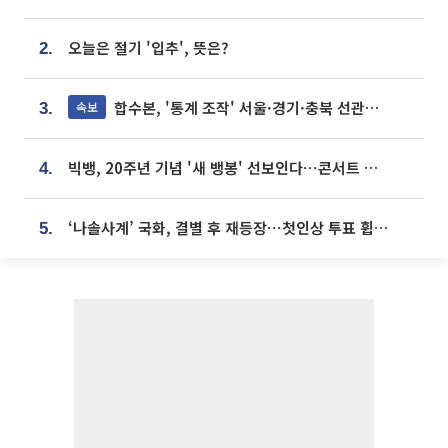
오늘은 절기 '입추', 뜻은?
2.
합수본, '통계 조작' 서울·경기·충북 선관위 등 추가 압수수색
속보
3.
빅뱅, 20주년 기념 '새 뱅봉' 선보인다⋯콘서트 앞두고 팝업 개최
4.
‘나솔사계’ 국화, 결별 후 재등장⋯첫인상 투표 휩쓸고 ‘인기녀’ 등극
5.