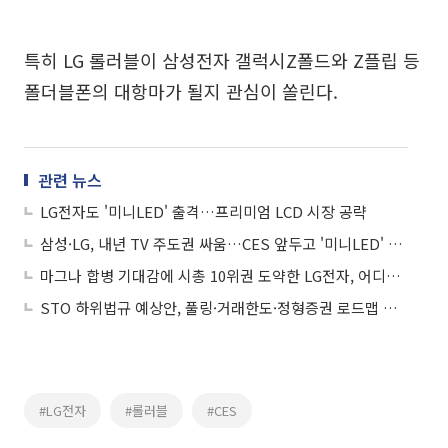
특히 LG 롤러블이 삼성전자 갤럭시Z폴드와 Z플립 등
폴더블폰의 대항마가 될지 관심이 쏠린다.
관련 뉴스
LG전자도 '미니LED' 출격…프리미엄 LCD 시장 공략
삼성·LG, 내년 TV 주도권 싸움…CES 앞두고 '미니LED' 대전
마그나 합병 기대감에 시총 10위권 도약한 LG전자, 어디까지 오를까?
STO 하위법규 예상안, 풀링·거래한도·정형증권 로드맵 제시
#LG전자
#롤러블
#CES