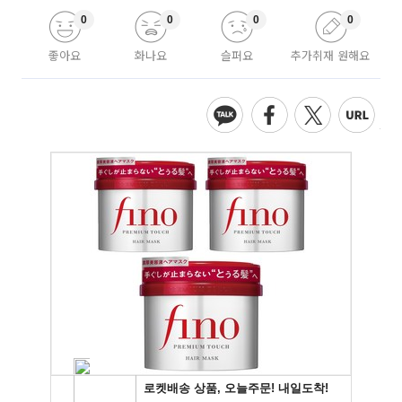
0
0
0
0
좋아요
화나요
슬퍼요
추가취재 원해요