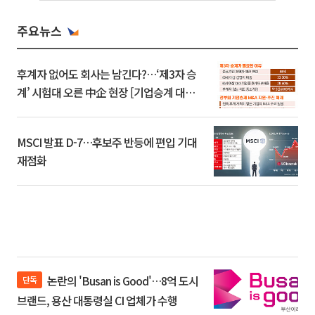
주요뉴스
후계자 없어도 회사는 남긴다?…‘제3자 승
계’ 시험대 오른 中企 현장 [기업승계 대전
환]
MSCI 발표 D-7…후보주 반등에 편입 기대
재점화
논란의 'Busan is Good'…8억 도시
단독
브랜드, 용산 대통령실 CI 업체가 수행