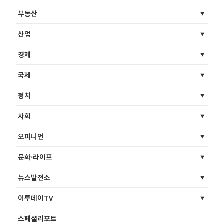
부동산
산업
경제
국제
정치
사회
오피니언
문화·라이프
뉴스발전소
이투데이TV
스페셜리포트