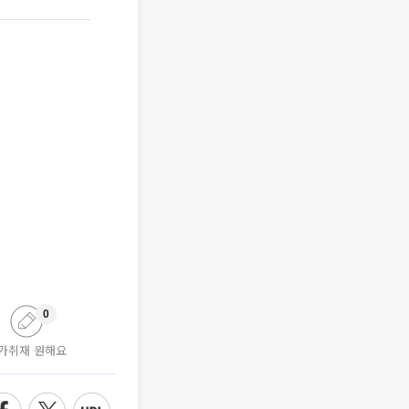
0
가취재 원해요