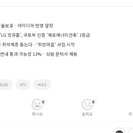
 기술보호ㆍ아이디어 반영 앞장
‘LG 씽큐홈’, 국토부 인증 '제로에너지건축' 1등급
거 취약계층 돕는다…‘희망마을’ 사업 시작
 연내 통과 가능성 13%…상원 문턱서 제동
니LED
#TV
#CES
0
0
화나요
슬퍼요
추