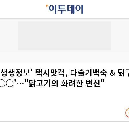
녁 생생정보' 택시맛객, 다슬기백숙 & 닭
○○'…"닭고기의 화려한 변신"