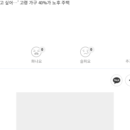
고 싶어…’ 고령 가구 40%가 노후 주택
0
0
화나요
슬퍼요
추