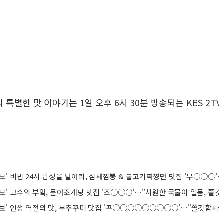
특별한 맛 이야기는 1일 오후 6시 30분 방송되는 KBS 2T
생정보' 인생 역전의 맛, 부추꾸미 맛집 '꾸○○○○○○○○○'…"쫄깃함+