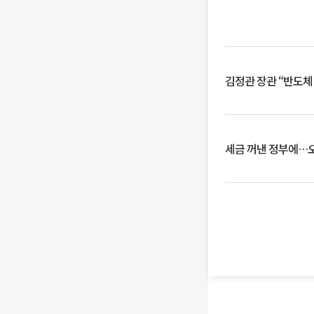
김정관 장관 “반도체
세금 꺼낸 정부에…오