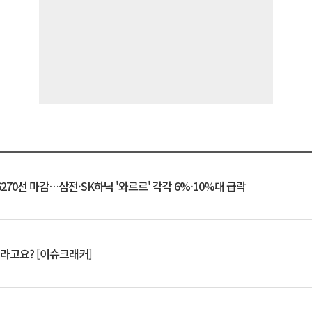
6270선 마감…삼전·SK하닉 '와르르' 각각 6%·10%대 급락
 깨라고요? [이슈크래커]