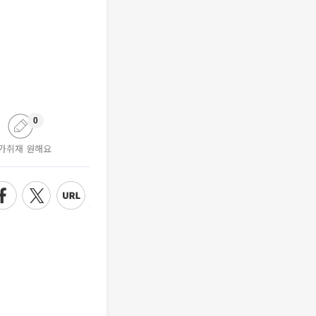
0
가취재 원해요