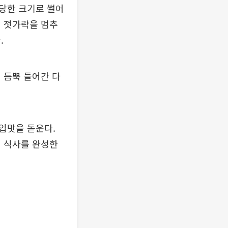
당한 크기로 썰어
면 젓가락을 멈추
.
 듬뿍 들어간 다
입맛을 돋운다.
끼 식사를 완성한