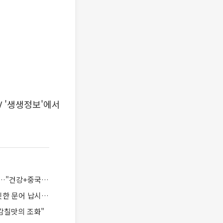
V '생생정보'에서
'2TV 저녁 생생정보' 비법 24시 밥상을 털어라, 삼채짬뽕 & 불고기짜짱면 맛집 '무○○○'…"건강+중국요리의 조화는?"
'2TV 저녁 생생정보' 고수의 부엌, 문어조개탕 맛집 '조○○○'…"시원한 국물이 일품, 쫄깃한 문어 납시오~!"
감칠맛의 조화"