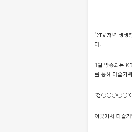
'2TV 저녁 생
다.
1일 방송되는 K
를 통해 다슬기백
'청○○○○○'
이곳에서 다슬기백