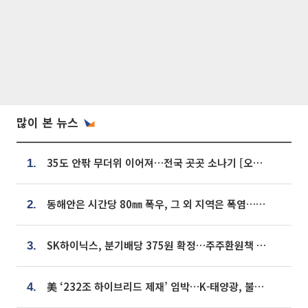
많이 본 뉴스
35도 안팎 무더위 이어져…전국 곳곳 소나기 [오늘 날씨]
1.
동해안은 시간당 80㎜ 폭우, 그 외 지역은 폭염…‘극과 극 날씨’
2.
SK하이닉스, 분기배당 375원 확정…주주환원책 9월로 앞당겨 발표
3.
美 ‘232조 하이브리드 제재’ 임박…K-태양광, 불확실성 털고 날개 다나
4.