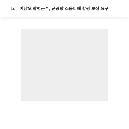
이남오 함평군수, 군공항 소음피해 함평 보상 요구
5.