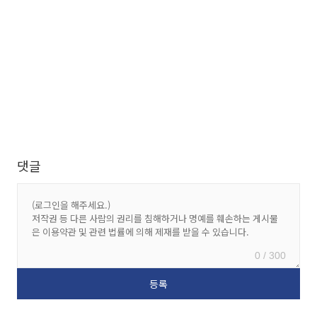
댓글
0 / 300