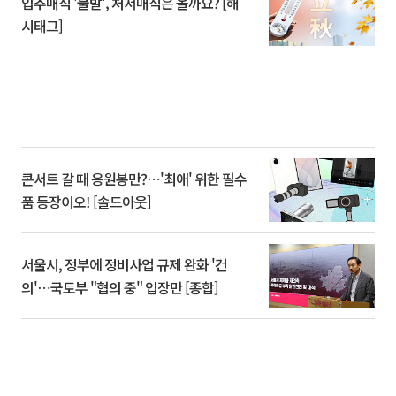
입추매직 '불발', 처서매직은 올까요? [해
시태그]
콘서트 갈 때 응원봉만?⋯'최애' 위한 필수
품 등장이오! [솔드아웃]
서울시, 정부에 정비사업 규제 완화 '건
의'⋯국토부 "협의 중" 입장만 [종합]