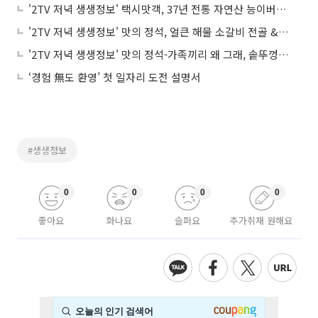
'2TV 저녁 생생정보' 택시맛객, 37년 전통 자연산 능이버섯전골 맛집 '전○○○○'…"몸보신에 최고!"
'2TV 저녁 생생정보' 맛의 정석, 얼큰 해물 소갈비 전골 & 철판 해물찜 맛집 '인○○○'…"몸보신에 최고!"
'2TV 저녁 생생정보' 맛의 정석-가족끼리 왜 그래, 솥뚜껑 더덕 오리 불고기 맛집 '산○○○'…"더덕+오리 조합=찰떡궁합!"
‘경험 無도 환영’ 첫 일자리 도전 설명서
#생생정보
0
0
0
0
좋아요
화나요
슬퍼요
추가취재 원해요