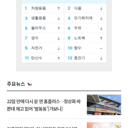
주요뉴스
22일 만에 다시 문 연 홈플러스…정상화 바
쁜데 재고 없어 ‘발동동’[가보니]