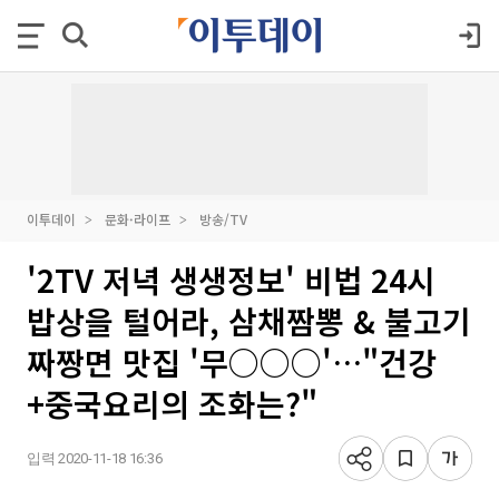
이투데이
문화·라이프
방송/TV
'2TV 저녁 생생정보' 비법 24시
밥상을 털어라, 삼채짬뽕 & 불고기
짜짱면 맛집 '무○○○'…"건강
+중국요리의 조화는?"
입력 2020-11-18 16:36