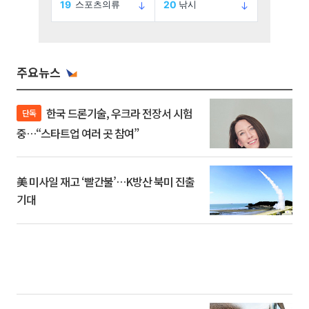
주요뉴스
한국 드론기술, 우크라 전장서 시험
단독
중…“스타트업 여러 곳 참여”
美 미사일 재고 ‘빨간불’…K방산 북미 진출
기대