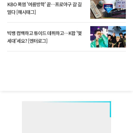
KBO 폭염 '여름방학' 끝…프로야구 갈 길
멀다 [해시태그]
빅뱅 컴백하고 튜이드 데뷔하고⋯K팝 '몇
세대'세요? [엔터로그]