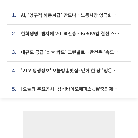
AI, ‘영구적 하층계급’ 만드나…노동시장 양극화 경고
1.
한화생명, 젠지에 2-1 역전승⋯KeSPA컵 결선 스테이지 2 직행
2.
대규모 공급 ‘최후 카드’ 그린벨트⋯관건은 ‘속도’ [주택공급 승부수의 조건]
3.
'2TV 생생정보' 오늘방송맛집- 민어 한 상 '청○○○' vs 전복 한 상 '명○'
4.
[오늘의 주요공시] 삼성바이오에피스·JW중외제약·한미반도체·SK바이오사이언스 등
5.