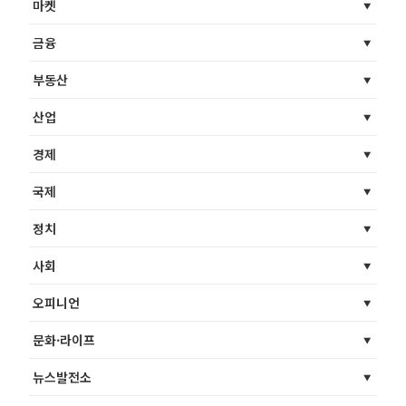
마켓
금융
부동산
산업
경제
국제
정치
사회
오피니언
문화·라이프
뉴스발전소