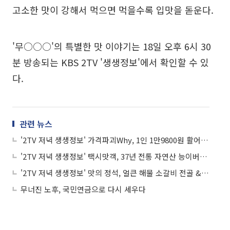
고소한 맛이 강해서 먹으면 먹을수록 입맛을 돋운다.
'무○○○'의 특별한 맛 이야기는 18일 오후 6시 30
분 방송되는 KBS 2TV '생생정보'에서 확인할 수 있
다.
관련 뉴스
'2TV 저녁 생생정보' 가격파괴Why, 1인 1만9800원 활어회+연어회+회무침+삼겹살+샤부샤부 무제한 맛집 '바○○○○○○'
'2TV 저녁 생생정보' 택시맛객, 37년 전통 자연산 능이버섯전골 맛집 '전○○○○'…"몸보신에 최고!"
'2TV 저녁 생생정보' 맛의 정석, 얼큰 해물 소갈비 전골 & 철판 해물찜 맛집 '인○○○'…"몸보신에 최고!"
무너진 노후, 국민연금으로 다시 세우다