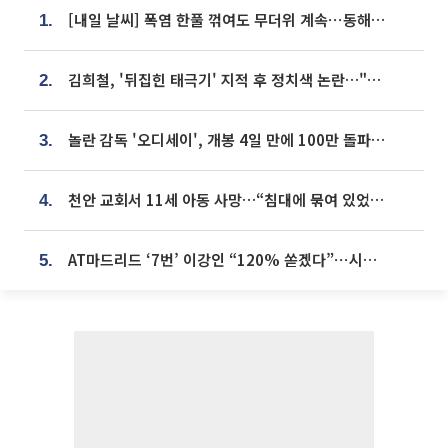
[내일 날씨] 폭염 한풀 꺾여도 무더위 계속⋯동해안 이틀 연속 비
1.
김희철, '뒤집힌 태극기' 지적 후 정치색 논란…"좌우 떠나 우리나라 국기"
2.
놀란 감독 '오디세이', 개봉 4일 만에 100만 돌파⋯'왕사남' 보다 빠르다
3.
천안 교회서 11세 아동 사망…“침대에 묶여 있었다” 진술 확보
4.
AT마드리드 ‘7번’ 이강인 “120% 쏟겠다”⋯시메오네 감독 “필요한 선수”
5.