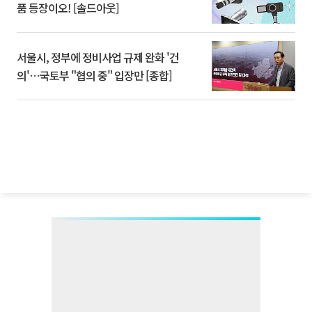
품 등장이오! [솔드아웃]
서울시, 정부에 정비사업 규제 완화 '건
의'⋯국토부 "협의 중" 입장만 [종합]