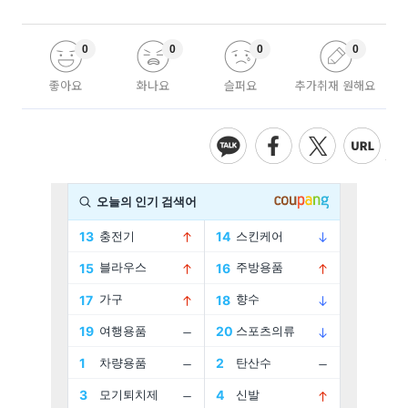
0
0
0
0
좋아요
화나요
슬퍼요
추가취재 원해요