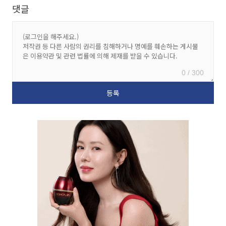
댓글
0 / 300