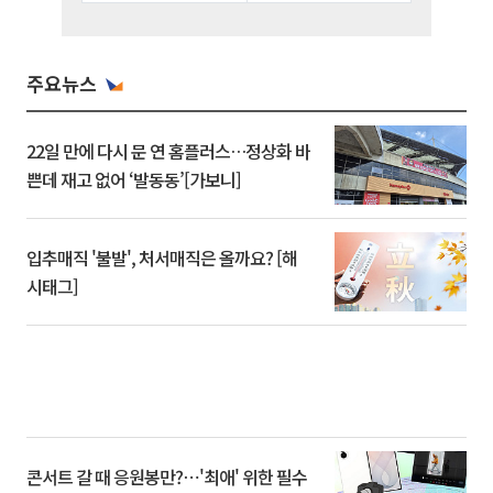
주요뉴스
22일 만에 다시 문 연 홈플러스…정상화 바
쁜데 재고 없어 ‘발동동’[가보니]
입추매직 '불발', 처서매직은 올까요? [해
시태그]
콘서트 갈 때 응원봉만?⋯'최애' 위한 필수