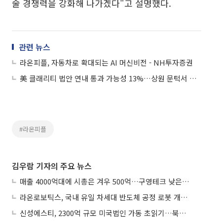
술 경쟁력을 강화해 나가겠다"고 설명했다.
관련 뉴스
라온피플, 자동차로 확대되는 AI 머신비전 - NH투자증권
美 클래리티 법안 연내 통과 가능성 13%…상원 문턱서 제동
#라온피플
김우람 기자의 주요 뉴스
매출 4000억대에 시총은 겨우 500억…구영테크 낮은 몸값에 저가 승계 마무리
라온로보틱스, 국내 유일 차세대 반도체 공정 로봇 개발 ‘고객사 테스트 진행’
신성에스티, 2300억 규모 미국법인 가동 초읽기…북미 ESS 공략 본격화